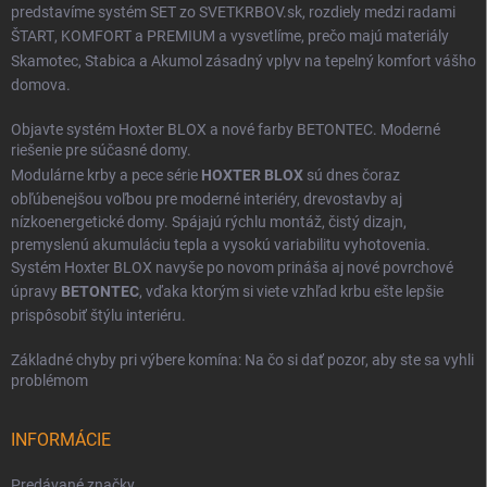
predstavíme systém SET zo SVETKRBOV.sk, rozdiely medzi radami
ŠTART
,
KOMFORT
a
PREMIUM
a vysvetlíme, prečo majú materiály
Skamotec
,
Stabica
a
Akumol
zásadný vplyv na tepelný komfort vášho
domova.
Objavte systém Hoxter BLOX a nové farby BETONTEC. Moderné
riešenie pre súčasné domy.
Modulárne krby a pece série
HOXTER BLOX
sú dnes čoraz
obľúbenejšou voľbou pre moderné interiéry, drevostavby aj
nízkoenergetické domy. Spájajú rýchlu montáž, čistý dizajn,
premyslenú akumuláciu tepla a vysokú variabilitu vyhotovenia.
Systém Hoxter BLOX navyše po novom prináša aj nové povrchové
úpravy
BETONTEC
, vďaka ktorým si viete vzhľad krbu ešte lepšie
prispôsobiť štýlu interiéru.
Základné chyby pri výbere komína: Na čo si dať pozor, aby ste sa vyhli
problémom
INFORMÁCIE
Predávané značky