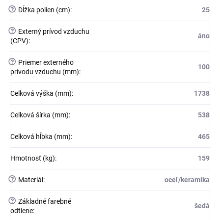
?
Dĺžka polien (cm)
:
25
?
Externý prívod vzduchu
áno
(CPV)
:
?
Priemer externého
100
prívodu vzduchu (mm)
:
Celková výška (mm)
:
1738
Celková šírka (mm)
:
538
Celková hĺbka (mm)
:
465
Hmotnosť (kg)
:
159
?
Materiál
:
oceľ/keramika
?
Základné farebné
šedá
odtiene
: