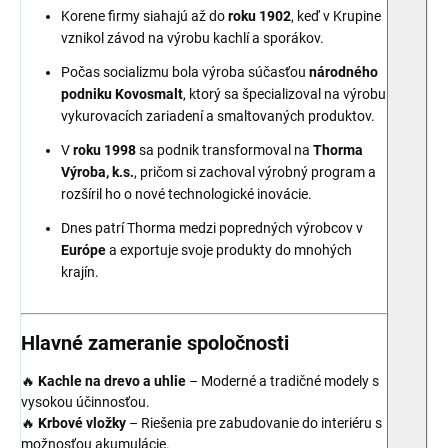
Korene firmy siahajú až do
roku 1902
, keď v Krupine
vznikol závod na výrobu kachlí a sporákov.
Počas socializmu bola výroba súčasťou
národného
podniku Kovosmalt
, ktorý sa špecializoval na výrobu
vykurovacích zariadení a smaltovaných produktov.
V
roku 1998
sa podnik transformoval na
Thorma
Výroba, k.s.
, pričom si zachoval výrobný program a
rozšíril ho o nové technologické inovácie.
Dnes patrí Thorma medzi popredných výrobcov v
Európe
a exportuje svoje produkty do mnohých
krajín.
Hlavné zameranie spoločnosti
🔥
Kachle na drevo a uhlie
– Moderné a tradičné modely s
vysokou účinnosťou.
🔥
Krbové vložky
– Riešenia pre zabudovanie do interiéru s
možnosťou akumulácie.