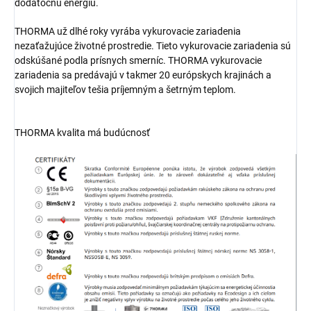
dodatočnú energiu.
THORMA už dlhé roky vyrába vykurovacie zariadenia
nezaťažujúce životné prostredie. Tieto vykurovacie zariadenia sú
odskúšané podla prísnych smerníc. THORMA vykurovacie
zariadenia sa predávajú v takmer 20 európskych krajinách a
svojich majiteľov tešia príjemným a šetrným teplom.
THORMA kvalita má budúcnosť