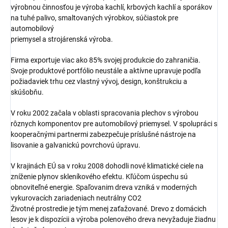
výrobnou činnosťou je výroba kachlí, krbových kachlí a sporákov
na tuhé palivo, smaltovaných výrobkov, súčiastok pre
automobilový
priemysel a strojárenská výroba.
Firma exportuje viac ako 85% svojej produkcie do zahraničia.
Svoje produktové portfólio neustále a aktívne upravuje podľa
požiadaviek trhu cez vlastný vývoj, design, konštrukciu a
skúšobňu.
V roku 2002 začala v oblasti spracovania plechov s výrobou
rôznych komponentov pre automobilový priemysel. V spolupráci s
kooperačnými partnermi zabezpečuje príslušné nástroje na
lisovanie a galvanickú povrchovú úpravu.
V krajinách EÚ sa v roku 2008 dohodli nové klimatické ciele na
zníženie plynov skleníkového efektu. Kľúčom úspechu sú
obnoviteľné energie. Spaľovanim dreva vzniká v moderných
vykurovacích zariadeniach neutrálny CO2
Životné prostredie je tým menej zaťažované. Drevo z domácich
lesov je k dispozícii a výroba polenového dreva nevyžaduje žiadnu