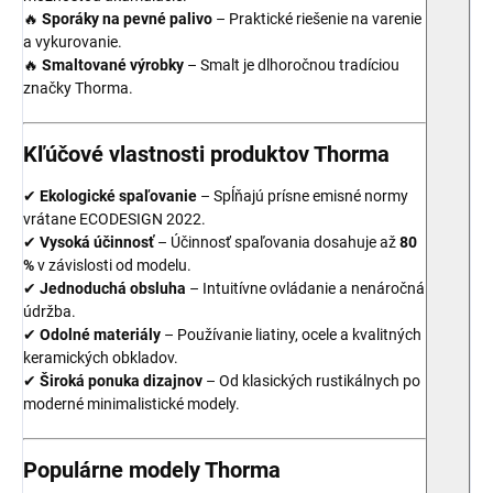
🔥
Sporáky na pevné palivo
– Praktické riešenie na varenie
a vykurovanie.
🔥
Smaltované výrobky
– Smalt je dlhoročnou tradíciou
značky Thorma.
Kľúčové vlastnosti produktov Thorma
✔
Ekologické spaľovanie
– Spĺňajú prísne emisné normy
vrátane ECODESIGN 2022.
✔
Vysoká účinnosť
– Účinnosť spaľovania dosahuje až
80
%
v závislosti od modelu.
✔
Jednoduchá obsluha
– Intuitívne ovládanie a nenáročná
údržba.
✔
Odolné materiály
– Používanie liatiny, ocele a kvalitných
keramických obkladov.
✔
Široká ponuka dizajnov
– Od klasických rustikálnych po
moderné minimalistické modely.
Populárne modely Thorma