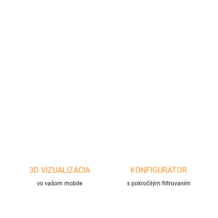
cena:
?
AKUMULÁCIA
−
+
Pridať do košíka
DETAILNÉ INFORMÁCIE
OPÝTAŤ SA
STRÁŽIŤ
3D VIZUALIZÁCIA
KONFIGURÁTOR
vo vašom mobile
s pokročilým filtrovaním