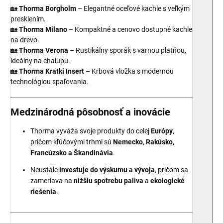
🏡
Thorma Borgholm
– Elegantné oceľové kachle s veľkým
presklením.
🏡
Thorma Milano
– Kompaktné a cenovo dostupné kachle
na drevo.
🏡
Thorma Verona
– Rustikálny sporák s varnou platňou,
ideálny na chalupu.
🏡
Thorma Kratki Insert
– Krbová vložka s modernou
technológiou spaľovania.
Medzinárodná pôsobnosť a inovácie
Thorma vyváža svoje produkty do celej
Európy
,
pričom kľúčovými trhmi sú
Nemecko, Rakúsko,
Francúzsko a Škandinávia
.
Neustále
investuje do výskumu a vývoja
, pričom sa
zameriava na
nižšiu spotrebu paliva
a
ekologické
riešenia
.