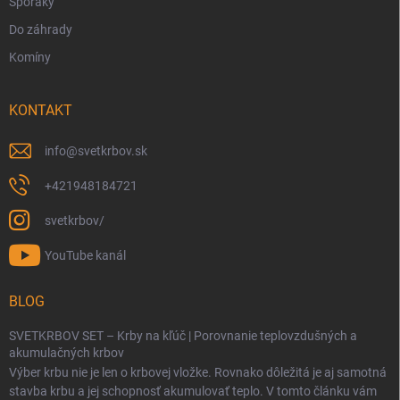
Sporáky
Do záhrady
Komíny
KONTAKT
info
@
svetkrbov.sk
+421948184721
svetkrbov/
YouTube kanál
BLOG
SVETKRBOV SET – Krby na kľúč | Porovnanie teplovzdušných a
akumulačných krbov
Výber krbu nie je len o krbovej vložke. Rovnako dôležitá je aj samotná
stavba krbu a jej schopnosť akumulovať teplo. V tomto článku vám