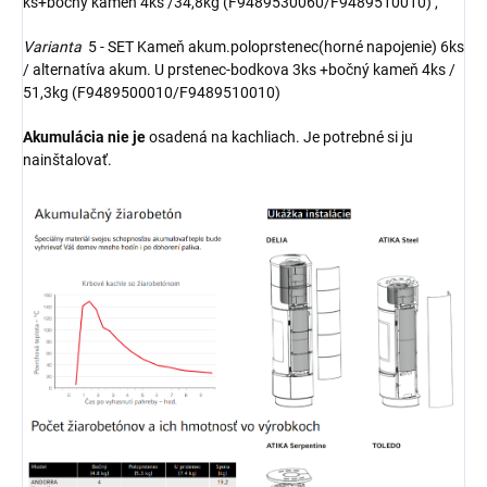
ks+bočný kameň 4ks /34,8kg (F9489530060/F9489510010) ,
Varianta
5 - SET Kameň akum.poloprstenec(horné napojenie) 6ks
/ alternatíva akum. U prstenec-bodkova 3ks +bočný kameň 4ks /
51,3kg (F9489500010/F9489510010)
Akumulácia nie je
osadená na kachliach. Je potrebné si ju
nainštalovať.