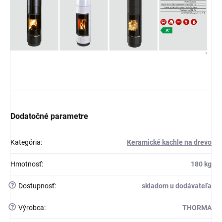
Dodatočné parametre
Kategória
:
Keramické kachle na drevo
Hmotnosť
:
180 kg
?
Dostupnosť
:
skladom u dodávateľa
?
Výrobca
:
THORMA