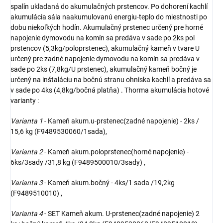
spalín ukladaná do akumulačných prstencov. Po dohorení kachlí
akumulácia sála naakumulovanú energiu-teplo do miestnosti po
dobu niekoľkých hodín. Akumulačný prstenec určený pre horné
napojenie dymovodu na komín sa predáva v sade po 2ks pol
prstencov (5,3kg/poloprstenec), akumulačný kameň v tvare U
určený pre zadné napojenie dymovodu na komín sa predáva v
sade po 2ks (7,8kg/U prstenec), akumulačný kameň bočný je
určený na inštaláciu na bočnú stranu ohniska kachlí a predáva sa
v sade po 4ks (4,8kg/bočná platňa) . Thorma akumulácia hotové
varianty :
Varianta 1
- Kameň akum.u-prstenec(zadné napojenie) - 2ks /
15,6 kg (F9489530060/1sada),
Varianta 2
- Kameň akum.poloprstenec(horné napojenie) -
6ks/3sady /31,8 kg (F9489500010/3sady) ,
Varianta 3
- Kameň akum.bočný - 4ks/1 sada /19,2kg
(F9489510010) ,
Varianta 4
- SET Kameň akum. U-prstenec(zadné napojenie) 2