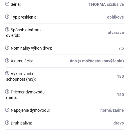
?
Séria
:
THORMA Exclusive
?
Typ presklenia
:
oblúkové
?
Spôsob otvárania
otváravé
dvierok
:
?
Nominálny výkon (kW)
:
7,5
?
Akumulácia
:
áno (s možnosťou navýšenia)
?
Vykurovacia
180
schopnosť (m3)
:
?
Priemer dymovodu
150
(mm)
:
?
Napojenie dymovodu
:
horné/zadné
?
Druh paliva
:
drevo