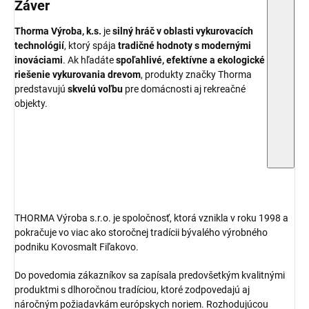
Záver
Thorma Výroba, k.s.
je
silný hráč v oblasti vykurovacích
technológií
, ktorý spája
tradičné hodnoty s modernými
inováciami
. Ak hľadáte
spoľahlivé, efektívne a ekologické
riešenie vykurovania drevom
, produkty značky Thorma
predstavujú
skvelú voľbu
pre domácnosti aj rekreačné
objekty.
THORMA Výroba s.r.o. je spoločnosť, ktorá vznikla v roku 1998 a
pokračuje vo viac ako storočnej tradícii bývalého výrobného
podniku Kovosmalt Fiľakovo.
Do povedomia zákazníkov sa zapísala predovšetkým kvalitnými
produktmi s dlhoročnou tradíciou, ktoré zodpovedajú aj
náročným požiadavkám európskych noriem. Rozhodujúcou