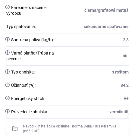
?
Farebné označenie
čierna/grafitová matná
výrobcu
:
Typ spaľovania
:
sekundárne spaľovanie
?
Spotreba paliva (kg/h)
:
2,3
?
Varná platňa/Trúba na
nie
pečenie
:
?
Typ ohniska
:
s roštom
?
Účinnosť (%)
:
84,2
?
Energetický štítok
:
A+
?
Prevedenie ohniska
:
vermikulit
Návod k inštalácii a obsluhe Thorma Delia Plus Keramika
(865.2 kB)