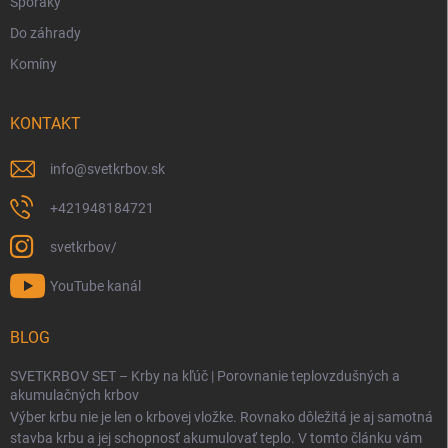
Sporáky
Do záhrady
Komíny
KONTAKT
info
@
svetkrbov.sk
+421948184721
svetkrbov/
YouTube kanál
BLOG
SVETKRBOV SET – Krby na kľúč | Porovnanie teplovzdušných a
akumulačných krbov
Výber krbu nie je len o krbovej vložke. Rovnako dôležitá je aj samotná
stavba krbu a jej schopnosť akumulovať teplo. V tomto článku vám