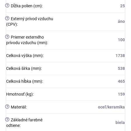
?
Dĺžka polien (cm)
:
25
?
Externý prívod vzduchu
áno
(CPV)
:
?
Priemer externého
100
prívodu vzduchu (mm)
:
Celková výška (mm)
:
1738
Celková šírka (mm)
:
538
Celková hĺbka (mm)
:
465
Hmotnosť (kg)
:
159
?
Materiál
:
oceľ/keramika
?
Základné farebné
biela
odtiene
: