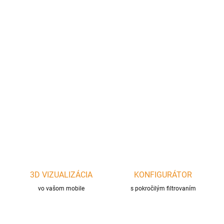
cena:
?
AKUMULÁCIA
−
+
Pridať do košíka
DETAILNÉ INFORMÁCIE
OPÝTAŤ SA
STRÁŽIŤ
3D VIZUALIZÁCIA
KONFIGURÁTOR
vo vašom mobile
s pokročilým filtrovaním