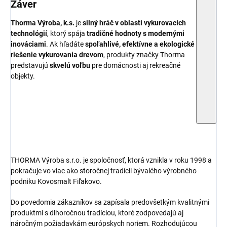
Záver
Thorma Výroba, k.s.
je
silný hráč v oblasti vykurovacích
technológií
, ktorý spája
tradičné hodnoty s modernými
inováciami
. Ak hľadáte
spoľahlivé, efektívne a ekologické
riešenie vykurovania drevom
, produkty značky Thorma
predstavujú
skvelú voľbu
pre domácnosti aj rekreačné
objekty.
THORMA Výroba s.r.o. je spoločnosť, ktorá vznikla v roku 1998 a
pokračuje vo viac ako storočnej tradícii bývalého výrobného
podniku Kovosmalt Fiľakovo.
Do povedomia zákazníkov sa zapísala predovšetkým kvalitnými
produktmi s dlhoročnou tradíciou, ktoré zodpovedajú aj
náročným požiadavkám európskych noriem. Rozhodujúcou