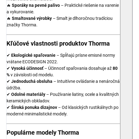
🔥
Sporáky na pevné palivo
– Praktické riešenie na varenie
a vykurovanie.
🔥
Smaltované výrobky
– Smalt je dlhoročnou tradíciou
značky Thorma.
Kľúčové vlastnosti produktov Thorma
✔
Ekologické spaľovanie
– Spĺňajú prísne emisné normy
vrátane ECODESIGN 2022.
✔
Vysoká účinnosť
– Účinnosť spaľovania dosahuje až
80
%
v závislosti od modelu.
✔
Jednoduchá obsluha
– Intuitívne ovládanie a nenáročná
údržba.
✔
Odolné materiály
– Používanie liatiny, ocele a kvalitných
keramických obkladov.
✔
Široká ponuka dizajnov
– Od klasických rustikálnych po
moderné minimalistické modely.
Populárne modely Thorma