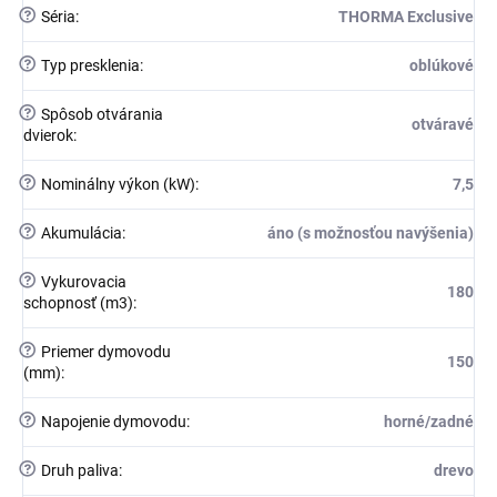
?
Séria
:
THORMA Exclusive
?
Typ presklenia
:
oblúkové
?
Spôsob otvárania
otváravé
dvierok
:
?
Nominálny výkon (kW)
:
7,5
?
Akumulácia
:
áno (s možnosťou navýšenia)
?
Vykurovacia
180
schopnosť (m3)
:
?
Priemer dymovodu
150
(mm)
:
?
Napojenie dymovodu
:
horné/zadné
?
Druh paliva
:
drevo