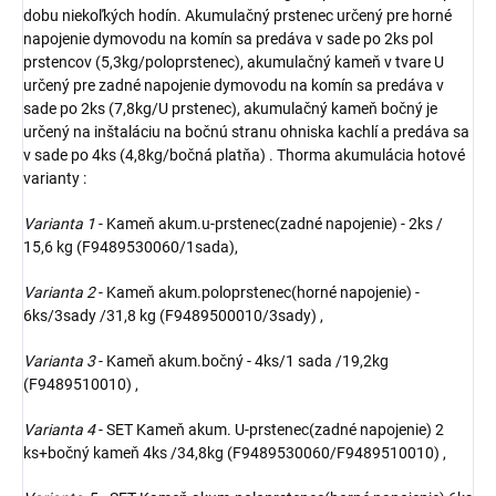
dobu niekoľkých hodín. Akumulačný prstenec určený pre horné
napojenie dymovodu na komín sa predáva v sade po 2ks pol
prstencov (5,3kg/poloprstenec), akumulačný kameň v tvare U
určený pre zadné napojenie dymovodu na komín sa predáva v
sade po 2ks (7,8kg/U prstenec), akumulačný kameň bočný je
určený na inštaláciu na bočnú stranu ohniska kachlí a predáva sa
v sade po 4ks (4,8kg/bočná platňa) . Thorma akumulácia hotové
varianty :
Varianta 1
- Kameň akum.u-prstenec(zadné napojenie) - 2ks /
15,6 kg (F9489530060/1sada),
Varianta 2
- Kameň akum.poloprstenec(horné napojenie) -
6ks/3sady /31,8 kg (F9489500010/3sady) ,
Varianta 3
- Kameň akum.bočný - 4ks/1 sada /19,2kg
(F9489510010) ,
Varianta 4
- SET Kameň akum. U-prstenec(zadné napojenie) 2
ks+bočný kameň 4ks /34,8kg (F9489530060/F9489510010) ,