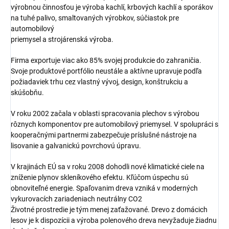
výrobnou činnosťou je výroba kachlí, krbových kachlí a sporákov
na tuhé palivo, smaltovaných výrobkov, súčiastok pre
automobilový
priemysel a strojárenská výroba.
Firma exportuje viac ako 85% svojej produkcie do zahraničia.
Svoje produktové portfólio neustále a aktívne upravuje podľa
požiadaviek trhu cez vlastný vývoj, design, konštrukciu a
skúšobňu.
V roku 2002 začala v oblasti spracovania plechov s výrobou
rôznych komponentov pre automobilový priemysel. V spolupráci s
kooperačnými partnermi zabezpečuje príslušné nástroje na
lisovanie a galvanickú povrchovú úpravu.
V krajinách EÚ sa v roku 2008 dohodli nové klimatické ciele na
zníženie plynov skleníkového efektu. Kľúčom úspechu sú
obnoviteľné energie. Spaľovanim dreva vzniká v moderných
vykurovacích zariadeniach neutrálny CO2
Životné prostredie je tým menej zaťažované. Drevo z domácich
lesov je k dispozícii a výroba polenového dreva nevyžaduje žiadnu