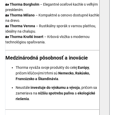
🏡
Thorma Borgholm
– Elegantné oceľové kachle s veľkým
presklením.
🏡
Thorma Milano
– Kompaktné a cenovo dostupné kachle
na drevo.
🏡
Thorma Verona
– Rustikálny sporák s varnou platňou,
ideálny na chalupu.
🏡
Thorma Kratki Insert
– Krbová vložka s modernou
technológiou spaľovania.
Medzinárodná pôsobnosť a inovácie
Thorma vyváža svoje produkty do celej
Európy
,
pričom kľúčovými trhmi sú
Nemecko, Rakúsko,
Francúzsko a Škandinávia
.
Neustále
investuje do výskumu a vývoja
, pričom sa
zameriava na
nižšiu spotrebu paliva
a
ekologické
riešenia
.