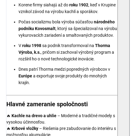
Korene firmy siahajú až do
roku 1902
, keď v Krupine
vznikol závod na výrobu kachlí a sporákov.
Počas socializmu bola výroba súčasťou
národného
podniku Kovosmalt
, ktorý sa špecializoval na výrobu
vykurovacích zariadení a smaltovaných produktov.
V
roku 1998
sa podnik transformoval na
Thorma
Výroba, k.s.
, pričom si zachoval výrobný program a
rozšíril ho o nové technologické inovácie.
Dnes patrí Thorma medzi popredných výrobcov v
Európe
a exportuje svoje produkty do mnohých
krajín.
Hlavné zameranie spoločnosti
🔥
Kachle na drevo a uhlie
– Moderné a tradičné modely s
vysokou účinnosťou.
🔥
Krbové vložky
– Riešenia pre zabudovanie do interiéru s
možnosťou akumulácie.