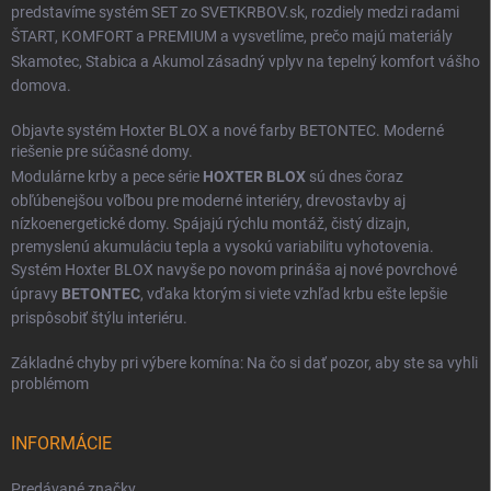
predstavíme systém SET zo SVETKRBOV.sk, rozdiely medzi radami
ŠTART
,
KOMFORT
a
PREMIUM
a vysvetlíme, prečo majú materiály
Skamotec
,
Stabica
a
Akumol
zásadný vplyv na tepelný komfort vášho
domova.
Objavte systém Hoxter BLOX a nové farby BETONTEC. Moderné
riešenie pre súčasné domy.
Modulárne krby a pece série
HOXTER BLOX
sú dnes čoraz
obľúbenejšou voľbou pre moderné interiéry, drevostavby aj
nízkoenergetické domy. Spájajú rýchlu montáž, čistý dizajn,
premyslenú akumuláciu tepla a vysokú variabilitu vyhotovenia.
Systém Hoxter BLOX navyše po novom prináša aj nové povrchové
úpravy
BETONTEC
, vďaka ktorým si viete vzhľad krbu ešte lepšie
prispôsobiť štýlu interiéru.
Základné chyby pri výbere komína: Na čo si dať pozor, aby ste sa vyhli
problémom
INFORMÁCIE
Predávané značky