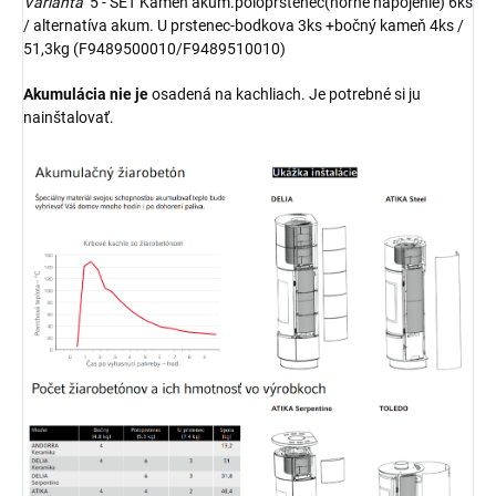
Varianta
5 - SET Kameň akum.poloprstenec(horné napojenie) 6ks
/ alternatíva akum. U prstenec-bodkova 3ks +bočný kameň 4ks /
51,3kg (F9489500010/F9489510010)
Akumulácia nie je
osadená na kachliach. Je potrebné si ju
nainštalovať.