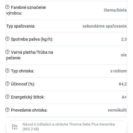
?
Farebné označenie
čierna/biela
výrobcu
:
Typ spaľovania
:
sekundárne spaľovanie
?
Spotreba paliva (kg/h)
:
2,3
?
Varná platňa/Trúba na
nie
pečenie
:
?
Typ ohniska
:
s roštom
?
Účinnosť (%)
:
84,2
?
Energetický štítok
:
A+
?
Prevedenie ohniska
:
vermikulit
Návod k inštalácii a obsluhe Thorma Delia Plus Keramika
(865.2 kB)