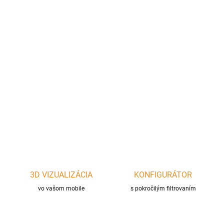
cena:
?
AKUMULÁCIA
−
+
Pridať do košíka
DETAILNÉ INFORMÁCIE
OPÝTAŤ SA
STRÁŽIŤ
3D VIZUALIZÁCIA
KONFIGURÁTOR
vo vašom mobile
s pokročilým filtrovaním