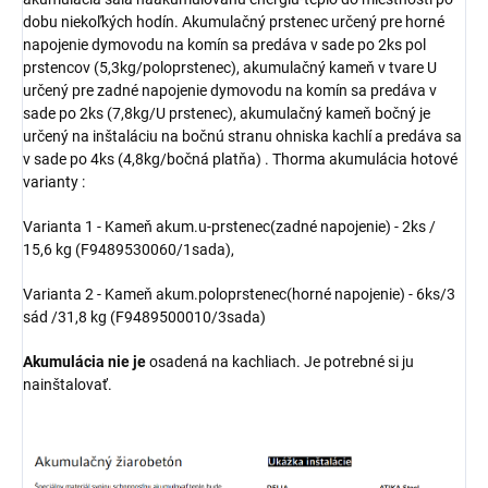
dobu niekoľkých hodín. Akumulačný prstenec určený pre horné
napojenie dymovodu na komín sa predáva v sade po 2ks pol
prstencov (5,3kg/poloprstenec), akumulačný kameň v tvare U
určený pre zadné napojenie dymovodu na komín sa predáva v
sade po 2ks (7,8kg/U prstenec), akumulačný kameň bočný je
určený na inštaláciu na bočnú stranu ohniska kachlí a predáva sa
v sade po 4ks (4,8kg/bočná platňa) . Thorma akumulácia hotové
varianty :
Varianta 1 - Kameň akum.u-prstenec(zadné napojenie) - 2ks /
15,6 kg (F9489530060/1sada),
Varianta 2 - Kameň akum.poloprstenec(horné napojenie) - 6ks/3
sád /31,8 kg (F9489500010/3sada)
Akumulácia nie je
osadená na kachliach. Je potrebné si ju
nainštalovať.