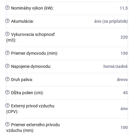
?
Nominálny výkon (kW)
:
11,5
?
Akumulácia
:
áno (za príplatok)
?
Vykurovacia schopnosť
220
(m3)
:
?
Priemer dymovodu (mm)
:
150
?
Napojenie dymovodu
:
horné/zadné
?
Druh paliva
:
drevo
?
Dĺžka polien (cm)
:
45
?
Externý prívod vzduchu
áno
(CPV)
:
?
Priemer externého prívodu
100
vzduchu (mm)
: