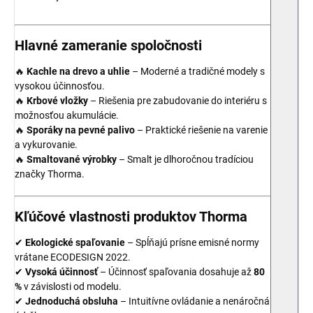
Hlavné zameranie spoločnosti
🔥
Kachle na drevo a uhlie
– Moderné a tradičné modely s
vysokou účinnosťou.
🔥
Krbové vložky
– Riešenia pre zabudovanie do interiéru s
možnosťou akumulácie.
🔥
Sporáky na pevné palivo
– Praktické riešenie na varenie
a vykurovanie.
🔥
Smaltované výrobky
– Smalt je dlhoročnou tradíciou
značky Thorma.
Kľúčové vlastnosti produktov Thorma
✔
Ekologické spaľovanie
– Spĺňajú prísne emisné normy
vrátane ECODESIGN 2022.
✔
Vysoká účinnosť
– Účinnosť spaľovania dosahuje až
80
%
v závislosti od modelu.
✔
Jednoduchá obsluha
– Intuitívne ovládanie a nenáročná