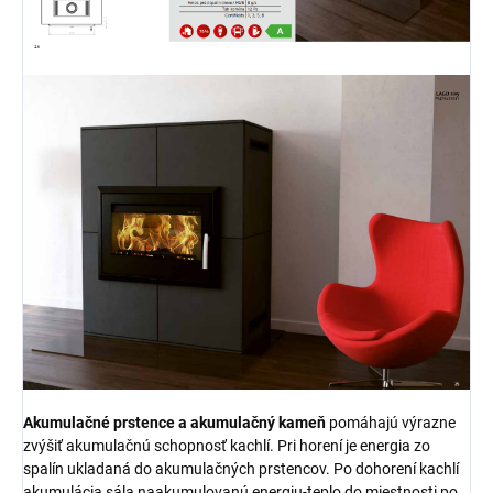
Akumulačné prstence a akumulačný kameň
pomáhajú výrazne
zvýšiť akumulačnú schopnosť kachlí. Pri horení je energia zo
spalín ukladaná do akumulačných prstencov. Po dohorení kachlí
akumulácia sála naakumulovanú energiu-teplo do miestnosti po