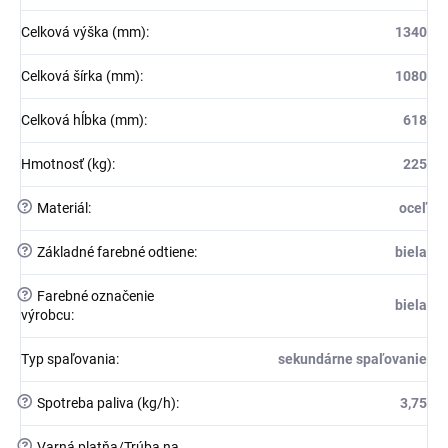
Celková výška (mm)
:
1340
Celková šírka (mm)
:
1080
Celková hĺbka (mm)
:
618
Hmotnosť (kg)
:
225
?
Materiál
:
oceľ
?
Základné farebné odtiene
:
biela
?
Farebné označenie
biela
výrobcu
:
Typ spaľovania
:
sekundárne spaľovanie
?
Spotreba paliva (kg/h)
:
3,75
?
Varná platňa/Trúba na