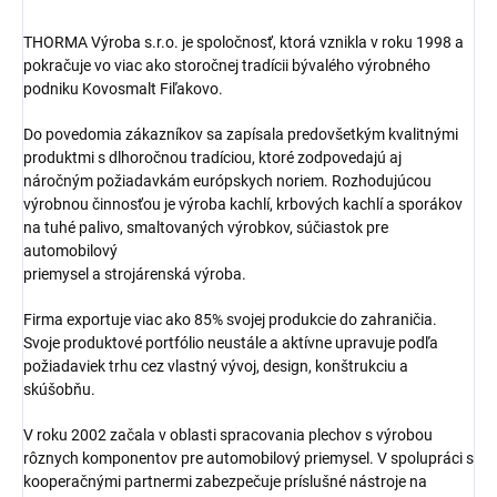
THORMA Výroba s.r.o. je spoločnosť, ktorá vznikla v roku 1998 a
pokračuje vo viac ako storočnej tradícii bývalého výrobného
podniku Kovosmalt Fiľakovo.
Do povedomia zákazníkov sa zapísala predovšetkým kvalitnými
produktmi s dlhoročnou tradíciou, ktoré zodpovedajú aj
náročným požiadavkám európskych noriem. Rozhodujúcou
výrobnou činnosťou je výroba kachlí, krbových kachlí a sporákov
na tuhé palivo, smaltovaných výrobkov, súčiastok pre
automobilový
priemysel a strojárenská výroba.
Firma exportuje viac ako 85% svojej produkcie do zahraničia.
Svoje produktové portfólio neustále a aktívne upravuje podľa
požiadaviek trhu cez vlastný vývoj, design, konštrukciu a
skúšobňu.
V roku 2002 začala v oblasti spracovania plechov s výrobou
rôznych komponentov pre automobilový priemysel. V spolupráci s
kooperačnými partnermi zabezpečuje príslušné nástroje na