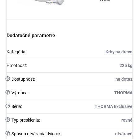
Dodatočné parametre
Kategória
:
Krby na drevo
Hmotnosť
:
225 kg
?
Dostupnosť
:
na dotaz
?
Výrobca
:
THORMA
?
Séria
:
THORMA Exclusive
?
Typ presklenia
:
rovné
?
Spôsob otvárania dvierok
:
otváravé