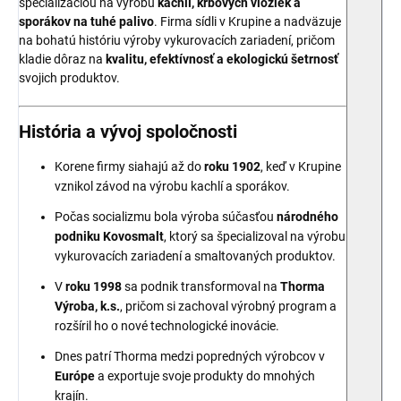
špecializáciou na výrobu
kachlí, krbových vložiek a
sporákov na tuhé palivo
. Firma sídli v Krupine a nadväzuje
na bohatú históriu výroby vykurovacích zariadení, pričom
kladie dôraz na
kvalitu, efektívnosť a ekologickú šetrnosť
svojich produktov.
História a vývoj spoločnosti
Korene firmy siahajú až do
roku 1902
, keď v Krupine
vznikol závod na výrobu kachlí a sporákov.
Počas socializmu bola výroba súčasťou
národného
podniku Kovosmalt
, ktorý sa špecializoval na výrobu
vykurovacích zariadení a smaltovaných produktov.
V
roku 1998
sa podnik transformoval na
Thorma
Výroba, k.s.
, pričom si zachoval výrobný program a
rozšíril ho o nové technologické inovácie.
Dnes patrí Thorma medzi popredných výrobcov v
Európe
a exportuje svoje produkty do mnohých
krajín.