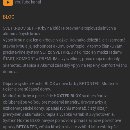
YouTube kanál
BLOG
SVETKRBOV SET – Krby na kľúč | Porovnanie teplovzdušných a
akumulačných krbov
Výber krbu nie je len o krbovej vložke. Rovnako dôležitá je aj samotná
stavba krbu a jej schopnosť akumulovať teplo. V tomto článku vám
predstavíme systém SET zo SVETKRBOV.sk, rozdiely medzi radami
ŠTART
,
KOMFORT
a
PREMIUM
a vysvetlíme, prečo majú materiály
Skamotec
,
Stabica
a
Akumol
zásadný vplyv na tepelný komfort vášho
domova.
Objavte systém Hoxter BLOX a nové farby BETONTEC. Moderné
riešenie pre súčasné domy.
Modulárne krby a pece série
HOXTER BLOX
sú dnes čoraz
obľúbenejšou voľbou pre moderné interiéry, drevostavby aj
nízkoenergetické domy. Spájajú rýchlu montáž, čistý dizajn,
premyslenú akumuláciu tepla a vysokú variabilitu vyhotovenia.
Systém Hoxter BLOX navyše po novom prináša aj nové povrchové
úpravy
BETONTEC
, vďaka ktorým si viete vzhľad krbu ešte lepšie