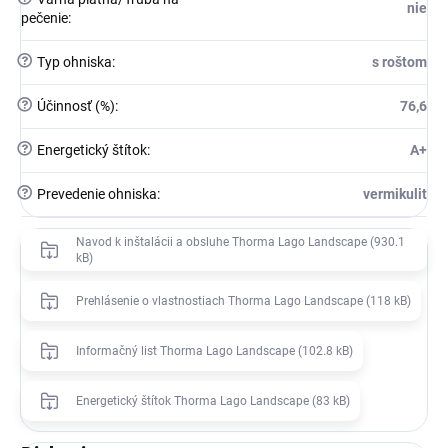
nie
pečenie
:
?
Typ ohniska
:
s roštom
?
Účinnosť (%)
:
76,6
?
Energetický štítok
:
A+
?
Prevedenie ohniska
:
vermikulit
Navod k inštalácii a obsluhe Thorma Lago Landscape (930.1
kB)
Prehlásenie o vlastnostiach Thorma Lago Landscape (118 kB)
Informačný list Thorma Lago Landscape (102.8 kB)
Energetický štítok Thorma Lago Landscape (83 kB)