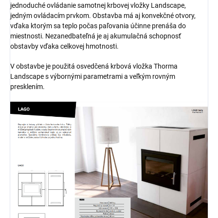
jednoduché ovládanie samotnej krbovej vložky Landscape,
jedným ovládacím prvkom. Obstavba má aj konvekčné otvory,
vďaka ktorým sa teplo počas paľovania účinne prenáša do
miestnosti. Nezanedbateľná je aj akumulačná schopnosť
obstavby vďaka celkovej hmotnosti.
V obstavbe je použitá osvedčená krbová vložka Thorma
Landscape s výbornými parametrami a veľkým rovným
presklením.