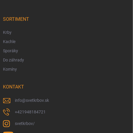
ä
t
i
SORTIMENT
e
Krby
Kachle
Sporáky
Do záhrady
Komíny
KONTAKT
info
@
svetkrbov.sk
+421948184721
svetkrbov/