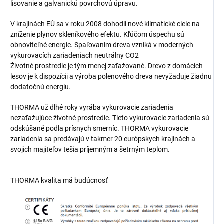
lisovanie a galvanickú povrchovú úpravu.
V krajinách EÚ sa v roku 2008 dohodli nové klimatické ciele na
zníženie plynov skleníkového efektu. Kľúčom úspechu sú
obnoviteľné energie. Spaľovanim dreva vzniká v moderných
vykurovacích zariadeniach neutrálny CO2
Životné prostredie je tým menej zaťažované. Drevo z domácich
lesov je k dispozícii a výroba polenového dreva nevyžaduje žiadnu
dodatočnú energiu.
THORMA už dlhé roky vyrába vykurovacie zariadenia
nezaťažujúce životné prostredie. Tieto vykurovacie zariadenia sú
odskúšané podla prísnych smerníc. THORMA vykurovacie
zariadenia sa predávajú v takmer 20 európskych krajinách a
svojich majiteľov tešia príjemným a šetrným teplom.
THORMA kvalita má budúcnosť