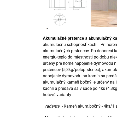
Akumulačné prstence a akumulačný k
akumulačnú schopnosť kachlí. Pri horení
akumulačných prstencov. Po dohorení 
energiu-teplo do miestnosti po dobu ni
určený pre horné napojenie dymovodu n
prstencov (5,3kg/poloprstenec), akumul
napojenie dymovodu na komín sa predáva
akumulačný kameň bočný je určený na i
kachlí a predáva sa v sade po 4ks (4,8
hotové varianty :
Varianta
- Kameň akum.bočný - 4ks/1 s