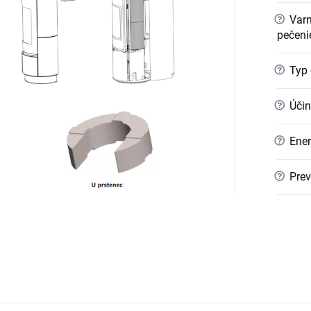
?
Varn
pečeni
?
Typ 
?
Účin
?
Ener
?
Prev