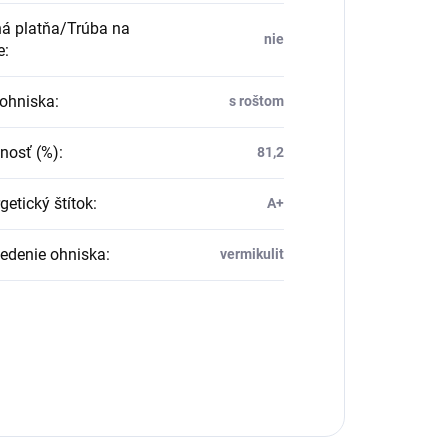
á platňa/Trúba na
nie
e
:
ohniska
:
s roštom
nosť (%)
:
81,2
getický štítok
:
A+
edenie ohniska
:
vermikulit