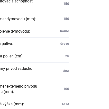
rovacia schopnosť
150
mer dymovodu (mm)
:
150
jenie dymovodu
:
horné
 paliva
:
drevo
a polien (cm)
:
25
rný prívod vzduchu
áno
mer externého prívodu
100
hu (mm)
:
á výška (mm)
:
1313