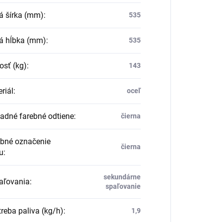
á šírka (mm)
:
535
á hĺbka (mm)
:
535
sť (kg)
:
143
riál
:
oceľ
adné farebné odtiene
:
čierna
bné označenie
čierna
u
:
sekundárne
aľovania
:
spaľovanie
reba paliva (kg/h)
:
1,9