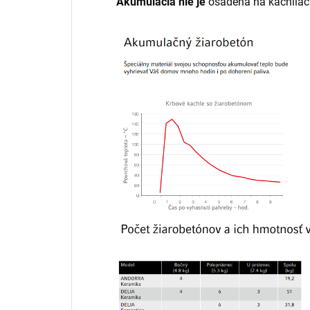
Akumulácia nie je
osadená na kachliach.