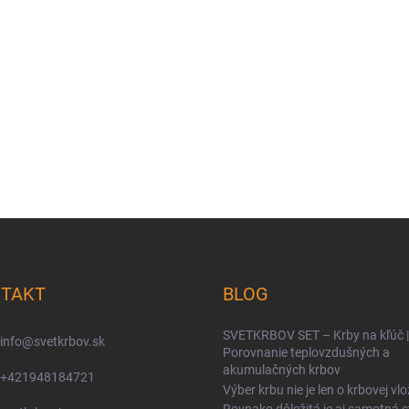
TAKT
BLOG
SVETKRBOV SET – Krby na kľúč |
info
@
svetkrbov.sk
Porovnanie teplovzdušných a
akumulačných krbov
+421948184721
Výber krbu nie je len o krbovej vlo