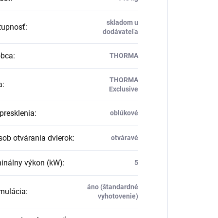
skladom u
upnosť
:
dodávateľa
obca
:
THORMA
THORMA
a
:
Exclusive
presklenia
:
oblúkové
ob otvárania dvierok
:
otváravé
nálny výkon (kW)
:
5
áno (štandardné
ulácia
:
vyhotovenie)