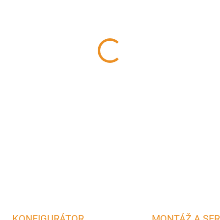
?
AKUMULÁCIA
−
+
Set kachiel Thorma Zaragoz
DETAILNÉ INFORMÁCIE
OPÝTAŤ SA
STRÁŽIŤ
KONFIGURÁTOR
MONTÁŽ A SER