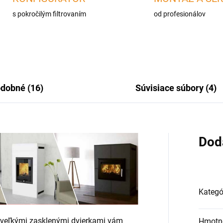
s pokročilým filtrovaním
od profesionálov
dobné (16)
Súvisiace súbory (4)
Dod
Kategó
 veľkými zasklenými dvierkami vám
Hmotn