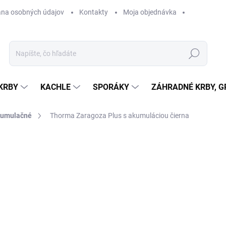
na osobných údajov
Kontakty
Moja objednávka
Hľadať
KRBY
KACHLE
SPORÁKY
ZÁHRADNÉ KRBY, GR
umulačné
Thorma Zaragoza Plus s akumuláciou
čierna
otenia
ZNAČKA:
THORMA
2 108,22 €
1 6
ZADARMO
1 339,20 €
bez DPH
Jednotková
SKLADOM U DODÁVATEĽA
cena: