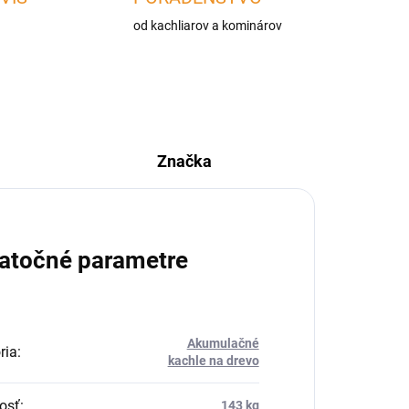
od kachliarov a kominárov
Značka
atočné parametre
Akumulačné
ria
:
kachle na drevo
osť
:
143 kg