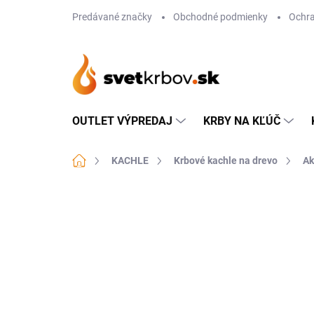
Prejsť
Predávané značky
Obchodné podmienky
Ochra
na
obsah
OUTLET VÝPREDAJ
KRBY NA KĽÚČ
Domov
KACHLE
Krbové kachle na drevo
Ak
Neohodnotené
Podrobnosti hodn