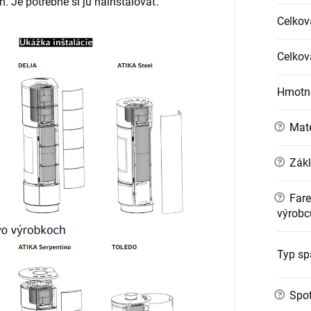
 Je potrebné si ju nainštalovať.
Celkov
Celkov
Hmotno
?
Mate
?
Zákl
?
Fare
výrobc
Typ sp
?
Spot