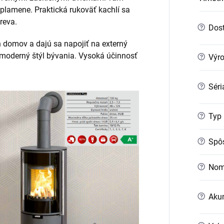
plamene. Praktická rukoväť kachlí sa
reva.
?
Dost
 domov a dajú sa napojiť na externý
 moderný štýl bývania. Vysoká účinnosť
?
Výr
?
Séri
?
Typ 
?
Spôs
?
Nomi
?
Akum