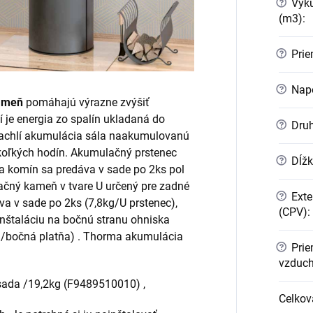
?
Vyku
(m3)
:
?
Prie
?
Napo
ameň
pomáhajú výrazne zvýšiť
 je energia zo spalín ukladaná do
?
Druh
kachlí akumulácia sála naakumulovanú
ekoľkých hodín. Akumulačný prstenec
?
Dĺžk
a komín sa predáva v sade po 2ks pol
ačný kameň v tvare U určený pre zadné
?
Exte
 v sade po 2ks (7,8kg/U prstenec),
(CPV)
:
nštaláciu na bočnú stranu ohniska
kg/bočná platňa) . Thorma akumulácia
?
Prie
vzduc
ada /19,2kg (F9489510010) ,
Celkov