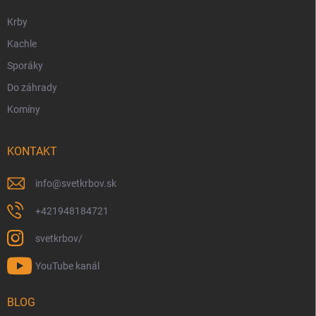
e
Krby
Kachle
Sporáky
Do záhrady
Komíny
KONTAKT
info
@
svetkrbov.sk
+421948184721
svetkrbov/
YouTube kanál
BLOG