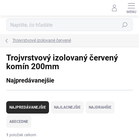
Prejsť
na
obsah
Hľadať
Trojvrstvové izolované červené
Trojvrstvový izolovaný červený
komín 200mm
Najpredávanejšie
R
a
NAJPREDÁVANEJŠIE
NAJLACNEJŠIE
NAJDRAHŠIE
d
e
ABECEDNE
n
i
1
položiek celkom