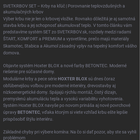
SVETKRBOV SET – Krby na kľúč | Porovnanie teplovzdušných a
akumulačných krbov
Výber krbu nie je len o krbovej vložke. Rovnako dôležitá je aj samotná
stavba krbu a jej schopnosť akumulovať teplo. V tomto článku vám
predstavíme systém SET zo SVETKRBOV.sk, rozdiely medzi radami
ŠTART
,
KOMFORT
a
PREMIUM
a vysvetlíme, prečo majú materiály
Skamotec
,
Stabica
a
Akumol
zásadný vplyv na tepelný komfort vášho
domova.
Objavte systém Hoxter BLOX a nové farby BETONTEC. Moderné
riešenie pre súčasné domy.
Modulárne krby a pece série
HOXTER BLOX
sú dnes čoraz
obľúbenejšou voľbou pre moderné interiéry, drevostavby aj
nízkoenergetické domy. Spájajú rýchlu montáž, čistý dizajn,
premyslenú akumuláciu tepla a vysokú variabilitu vyhotovenia.
Systém Hoxter BLOX navyše po novom prináša aj nové povrchové
úpravy
BETONTEC
, vďaka ktorým si viete vzhľad krbu ešte lepšie
prispôsobiť štýlu interiéru.
Základné chyby pri výbere komína: Na čo si dať pozor, aby ste sa vyhli
problémom