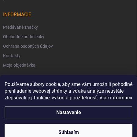
INFORMÁCIE
Predávané značky
Obchodné podmienky
Ochrana osobných údajov
Kontakty
Moja objednávka
Používame súbory cookie, aby sme vám umožnili pohodlné
prehliadanie webovej stránky a vďaka analýze neustále
zlepšovali jej funkcie, výkon a použiteľnosť.
Viac informácií
Nastavenie
Copyright 2026
Svet Krbov
. Všetky práva vyhradené.
Súhlasím