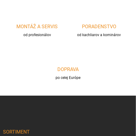
r
v
k
y
MONTÁŽ A SERVIS
PORADENSTVO
v
ý
od profesionálov
od kachliarov a kominárov
p
i
s
u
DOPRAVA
po celej Európe
Z
á
p
ä
t
i
SORTIMENT