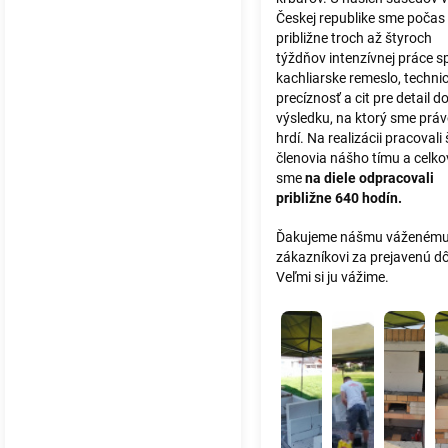
Českej republike sme počas
približne troch až štyroch
týždňov intenzívnej práce spo
kachliarske remeslo, techni
precíznosť a cit pre detail d
výsledku, na ktorý sme prá
hrdí. Na realizácii pracovali 
členovia nášho tímu a celk
sme
na diele odpracovali
približne 640 hodín.
Ďakujeme nášmu váženém
zákazníkovi za prejavenú d
Veľmi si ju vážime.