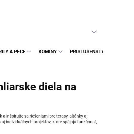
PRÁZDNY KOŠÍK
NÁKUPNÝ
KOŠÍK
ILY A PECE
KOMÍNY
PRÍSLUŠENSTVO
REAL
liarske diela na
 a inšpirujte sa riešeniami pre terasy, altánky aj
 aj individuálnych projektov, ktoré spájajú funkčnosť,