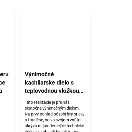
ieru
Výnimočné
ece
kachliarske dielo s
a
teplovodnou vložkou
Hoxter spolu so
Táto realizácia je pre nás
sporákom a trúbou na
skutočne výnimočným dielom.
Na prvý pohľad pôsobí historicky
pečenie
a tradične, no vo svojom vnútri
ukrýva najmodernejšie technické
riešenia z oblasti kachliarstva,