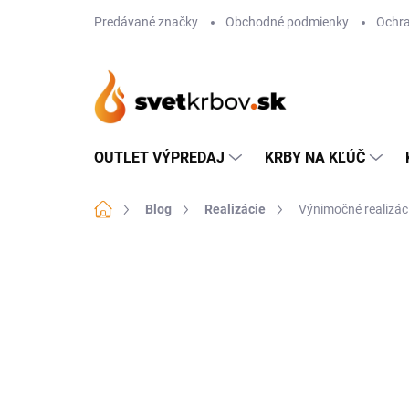
Prejsť
Predávané značky
Obchodné podmienky
Ochra
na
obsah
OUTLET VÝPREDAJ
KRBY NA KĽÚČ
Domov
Blog
Realizácie
Výnimočné realizáci
B
o
č
n
ý
p
a
n