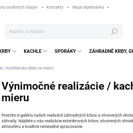
na osobných údajov
Kontakty
Moja objednávka
Hľadať
KRBY
KACHLE
SPORÁKY
ZÁHRADNÉ KRBY, GR
e / kachliarske diela na mieru
Výnimočné realizácie / kach
mieru
Prezrite si galériu našich realizácií záhradných krbov a otvorených ohnísk
záhrady. Nájdete u nás realizácie exteriérových krbov, otvorených ohnísk
atmosféru a kvalitné remeselné spracovanie.