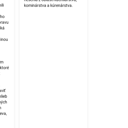
li
kominárstva a kúrenárstva.
oho
pravu
iká
dinou
ím
ktoré
z
,
aviť
lieb
ných
m
eva,