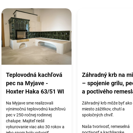
V
ý
p
i
s
č
l
á
n
k
o
Teplovodná kachľová
Záhradný krb na m
v
pec na Myjave -
– spojenie grilu, p
Hoxter Haka 63/51 WI
a poctivého remesl
Na Myjave sme realizovali
Záhradný krb môže byť ako
výnimočnú teplovodnú kachľovú
miesto zážitkov, chutí a
pec v 250-ročnej rodinnej
spoločných chvíľ.
chalupe. Majiteľ riešil
Naša tvorivosť, remeselná
vykurovanie viac ako 30 rokov a
poctivosť a kachliarske
jeho snom bolo vytvoriť