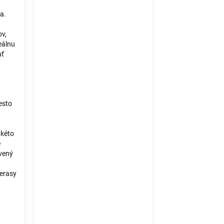
a.
ov,
deálnu
ať
esto
akéto
e
vený
terasy