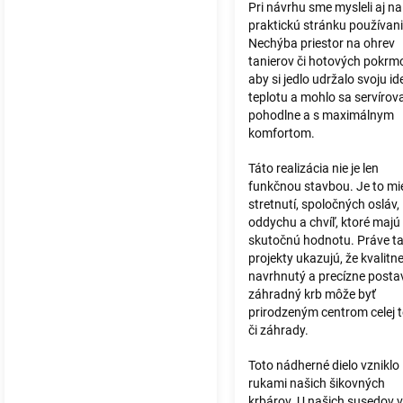
Pri návrhu sme mysleli aj na
praktickú stránku používani
Nechýba priestor na ohrev
tanierov či hotových pokrm
aby si jedlo udržalo svoju i
teplotu a mohlo sa servírov
pohodlne a s maximálnym
komfortom.
Táto realizácia nie je len
funkčnou stavbou. Je to mi
stretnutí, spoločných osláv,
oddychu a chvíľ, ktoré majú
skutočnú hodnotu. Práve t
projekty ukazujú, že kvalitn
navrhnutý a precízne posta
záhradný krb môže byť
prirodzeným centrom celej 
či záhrady.
Toto nádherné dielo vzniklo
rukami našich šikovných
krbárov. U našich susedov v