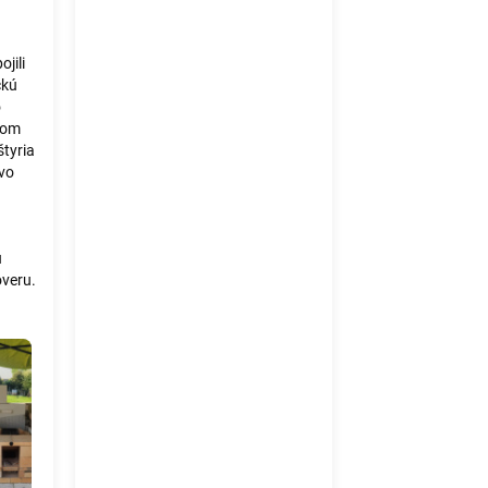
jili
ckú
o
vom
štyria
ovo
u
ôveru.