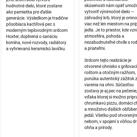
skúsenosti nám opäť umožni
hodnotné dielo, ktoré zostane
vytvoriť výnimočné dielo —
ako pamiatka pre ďalšie
záhradný krb, ktorý je omn
generácie. Výsledkom je tradične
viac než len miestom na prí
pôsobiaca kachľová pec s
jedla. Je to priestor, kde vzn
moderným teplovodným srdcom
atmosféra, pohoda a
Hoxter, doplnená o sanáciu
nezabudnuteľné chvíle s ro
komína, nové rozvody, radiátory
a priateľmi.
a vyhrievanú keramickú lavičku.
Srdcom tejto realizácie je
otvorené ohnisko s grilovac
roštom a otočným ražňom, 
ponúka autentický zážitok 
varenia na ohni. Súčasťou
zostavy je aj pec na pečenie
vďaka ktorej si možno pripr
chrumkavú pizzu, domáci ch
a množstvo ďalších obľúbe
jedál. Všetko pod otvorený
nebom, v spojení s vôňou dr
ohňa a prírody.