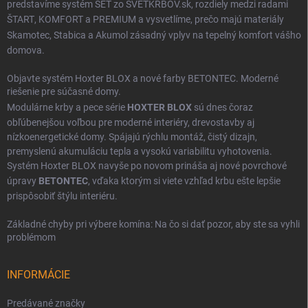
predstavíme systém SET zo SVETKRBOV.sk, rozdiely medzi radami
ŠTART
,
KOMFORT
a
PREMIUM
a vysvetlíme, prečo majú materiály
Skamotec
,
Stabica
a
Akumol
zásadný vplyv na tepelný komfort vášho
domova.
Objavte systém Hoxter BLOX a nové farby BETONTEC. Moderné
riešenie pre súčasné domy.
Modulárne krby a pece série
HOXTER BLOX
sú dnes čoraz
obľúbenejšou voľbou pre moderné interiéry, drevostavby aj
nízkoenergetické domy. Spájajú rýchlu montáž, čistý dizajn,
premyslenú akumuláciu tepla a vysokú variabilitu vyhotovenia.
Systém Hoxter BLOX navyše po novom prináša aj nové povrchové
úpravy
BETONTEC
, vďaka ktorým si viete vzhľad krbu ešte lepšie
prispôsobiť štýlu interiéru.
Základné chyby pri výbere komína: Na čo si dať pozor, aby ste sa vyhli
problémom
INFORMÁCIE
Predávané značky