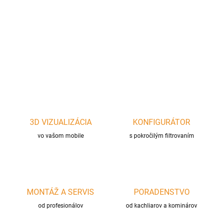
Lepidlo s chemickou väzbou čiernej farby, odolné voči
kyselinám. Vhodné pre lepenie a utesnenie ťahového systému
KMS a lepenie prasknutých šamotových odbočiek.
DETAILNÉ INFORMÁCIE
OPÝTAŤ SA
STRÁŽIŤ
3D VIZUALIZÁCIA
KONFIGURÁTOR
vo vašom mobile
s pokročilým filtrovaním
MONTÁŽ A SERVIS
PORADENSTVO
od profesionálov
od kachliarov a kominárov