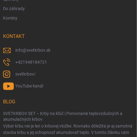
Do záhrady
Komíny
KONTAKT
info
@
svetkrbov.sk
+421948184721
svetkrbov/
YouTube kanál
BLOG
SVETKRBOV SET – Krby na kľúč | Porovnanie teplovzdušných a
akumulačných krbov
Výber krbu nie je len o krbovej vložke. Rovnako dôležitá je aj samotná
stavba krbu a jej schopnosť akumulovať teplo. V tomto článku vám