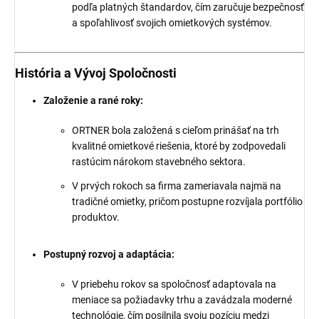
podľa platných štandardov, čím zaručuje bezpečnosť
a spoľahlivosť svojich omietkových systémov.
História a Vývoj Spoločnosti
Založenie a rané roky:
ORTNER bola založená s cieľom prinášať na trh
kvalitné omietkové riešenia, ktoré by zodpovedali
rastúcim nárokom stavebného sektora.
V prvých rokoch sa firma zameriavala najmä na
tradičné omietky, pričom postupne rozvíjala portfólio
produktov.
Postupný rozvoj a adaptácia:
V priebehu rokov sa spoločnosť adaptovala na
meniace sa požiadavky trhu a zavádzala moderné
technológie, čím posilnila svoju pozíciu medzi