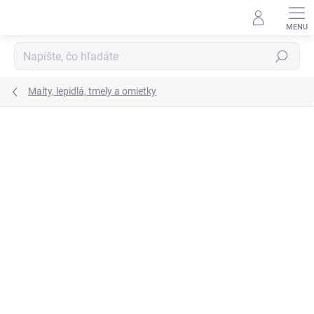
Prejsť
na
obsah
Hľadať
Malty, lepidlá, tmely a omietky
Neohodnotené
Podrobnosti hodnotenia
ZNAČKA:
ORTNER