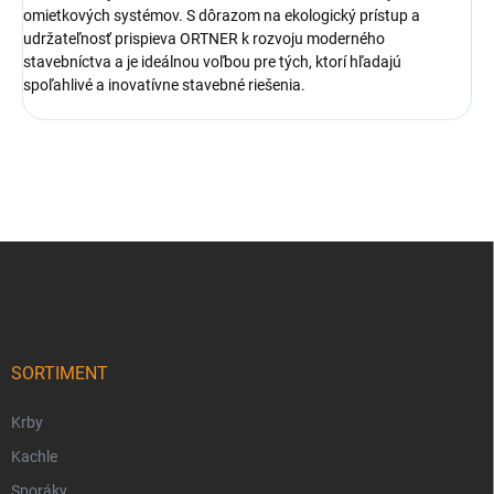
omietkových systémov. S dôrazom na ekologický prístup a
udržateľnosť prispieva ORTNER k rozvoju moderného
stavebníctva a je ideálnou voľbou pre tých, ktorí hľadajú
spoľahlivé a inovatívne stavebné riešenia.
Z
á
p
ä
t
i
SORTIMENT
e
Krby
Kachle
Sporáky