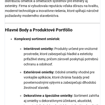
distribúciu omietok a omietacích systémov pre interiéry aj
exteriéry. Firma si vybudovala reputáciu vďaka dôrazu na kvalitu,
moderné technológie a inovatívne riešenia, ktoré spĺňajú náročné
požiadavky moderného stavebníctva.
Hlavné Body a Produktové Portfólio
Komplexný sortiment omietok:
Interiérové omietky:
Produkty určené pre vnútorné
prostredie, ktoré zabezpečujú hladké a esteticky
príťažlivé steny, pričom zároveň poskytujú potrebnú
ochranu a odolnosť.
Exteriérové omietky:
Odolné omietky vhodné pre
vonkajšie aplikácie, ktoré chránia fasády pred
poveternostnými vplyvmi a zabezpečujú dlhodobú
životnosť stavieb.
Dekoratívne a špeciálne omietky:
Sortiment zahŕňa
aj omietky s dekoratívnymi účinkami, akustické,