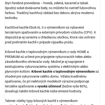
štyri farebné prevedenia – hnedá, zelená, karamel a tabak.
Spodný sokel dodávame biely, no môžete ho natrieť ľubovoľnou
farbou. Tradičný kachľový obklad bez dekoru skrýva modernú
techniku.
Kachľové kachle Eboli AL II s výmenníkom sú vybavené
terciárnym spaľovaním a externým prívodom vzduchu (CPV). K
dispozícii je aj varianta s chladiacou slučkou, ktorá vás ochráni
pred prehriatím kachlí v prípade výpadku prúdu.
Krbové kachle s teplovodným výmenníkom z rady HOME a
PREMIUM sú určené pre pripojenie vykurovacích telies alebo
zásobníkového ohrievača vody. Možné je aj napojenie k
existujúcemu vykurovaciemu systému s elektrickým alebo
plynovým kotlom.
Krbové kachle s teplovodným výmenníkom
sú
vhodné pre vykurovanie celého domu. Vďaka kvalitnému
spaľovaniu, čo pri niektorých modeloch výrazne podporuje
terciálne spaľovanie a
vysoká účinnosť
(bežne vyše 80%),
dosahujú takéto krbové kachle nízke emisné hodnoty.
Takmer všetky typy krbových kachlí s výmenníkom