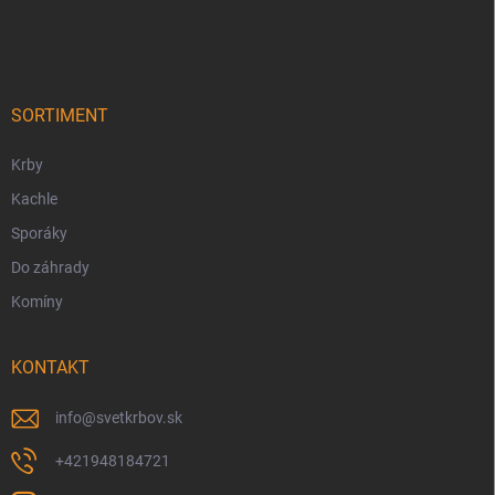
á
p
ä
t
i
SORTIMENT
e
Krby
Kachle
Sporáky
Do záhrady
Komíny
KONTAKT
info
@
svetkrbov.sk
+421948184721