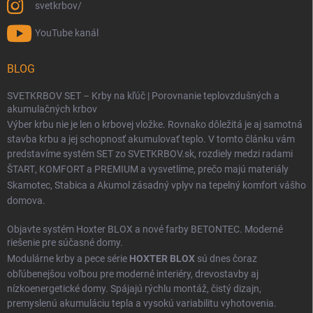
svetkrbov/
YouTube kanál
BLOG
SVETKRBOV SET – Krby na kľúč | Porovnanie teplovzdušných a
akumulačných krbov
Výber krbu nie je len o krbovej vložke. Rovnako dôležitá je aj samotná
stavba krbu a jej schopnosť akumulovať teplo. V tomto článku vám
predstavíme systém SET zo SVETKRBOV.sk, rozdiely medzi radami
ŠTART
,
KOMFORT
a
PREMIUM
a vysvetlíme, prečo majú materiály
Skamotec
,
Stabica
a
Akumol
zásadný vplyv na tepelný komfort vášho
domova.
Objavte systém Hoxter BLOX a nové farby BETONTEC. Moderné
riešenie pre súčasné domy.
Modulárne krby a pece série
HOXTER BLOX
sú dnes čoraz
obľúbenejšou voľbou pre moderné interiéry, drevostavby aj
nízkoenergetické domy. Spájajú rýchlu montáž, čistý dizajn,
premyslenú akumuláciu tepla a vysokú variabilitu vyhotovenia.