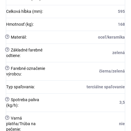
Celková hĺbka (mm)
:
595
Hmotnosť (kg)
:
168
?
Materiál
:
oceľ/keramika
?
Základné farebné
zelená
odtiene
:
?
Farebné označenie
čierna/zelená
výrobcu
:
Typ spaľovania
:
terciálne spaľovanie
?
Spotreba paliva
3,5
(kg/h)
:
?
Varná
platňa/Trúba na
nie
pečenie
: