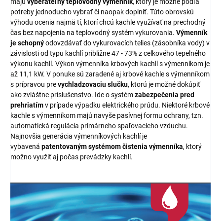
majú
vyberateľný teplovodný výmenník
, ktorý je možné podľa
potreby jednoducho vybrať či naopak doplniť. Túto obrovskú
výhodu ocenia najmä tí, ktorí chcú kachle využívať na prechodný
čas bez napojenia na teplovodný systém vykurovania.
Výmenník
je schopný
odovzdávať do vykurovacích telies (zásobníka vody) v
závislosti od typu kachlí približne 47 - 73% z celkového tepelného
výkonu kachlí. Výkon výmenníka krbových kachlí s výmenníkom je
až 11,1 kW. V ponuke sú zaradené aj krbové kachle s výmenníkom
s prípravou pre
vychladzovaciu slučku
, ktorú je možné dokúpiť
ako zvláštne príslušenstvo. Ide o systém
zabezpečenia pred
prehriatím
v prípade výpadku elektrického prúdu. Niektoré krbové
kachle s výmenníkom majú navyše pasívnej formu ochrany, tzn.
automatická regulácia primárneho spaľovacieho vzduchu.
Najnovšia generácia výmenníkových kachlí je
vybavená
patentovaným systémom čistenia výmenníka
, ktorý
možno využiť aj počas prevádzky kachlí.