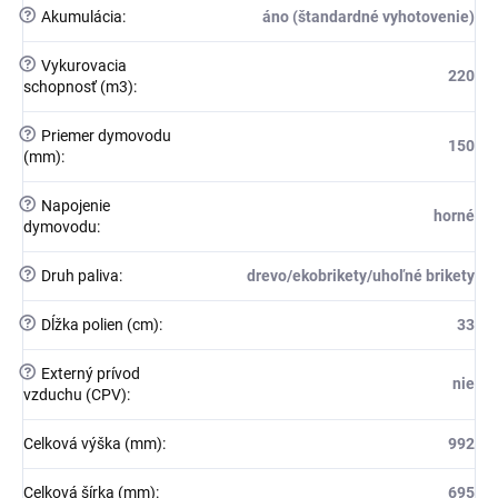
?
Akumulácia
:
áno (štandardné vyhotovenie)
?
Vykurovacia
220
schopnosť (m3)
:
?
Priemer dymovodu
150
(mm)
:
?
Napojenie
horné
dymovodu
:
?
Druh paliva
:
drevo/ekobrikety/uhoľné brikety
?
Dĺžka polien (cm)
:
33
?
Externý prívod
nie
vzduchu (CPV)
:
Celková výška (mm)
:
992
Celková šírka (mm)
:
695