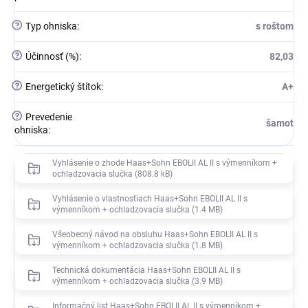
?
Typ ohniska
:
s roštom
?
Účinnosť (%)
:
82,03
?
Energetický štítok
:
A+
?
Prevedenie
šamot
ohniska
:
Vyhlásenie o zhode Haas+Sohn EBOLII AL II s výmenníkom +
ochladzovacia slučka (808.8 kB)
Vyhlásenie o vlastnostiach Haas+Sohn EBOLII AL II s
výmenníkom + ochladzovacia slučka (1.4 MB)
Všeobecný návod na obsluhu Haas+Sohn EBOLII AL II s
výmenníkom + ochladzovacia slučka (1.8 MB)
Technická dokumentácia Haas+Sohn EBOLII AL II s
výmenníkom + ochladzovacia slučka (3.9 MB)
Informačný list Haas+Sohn EBOLII AL II s výmenníkom +