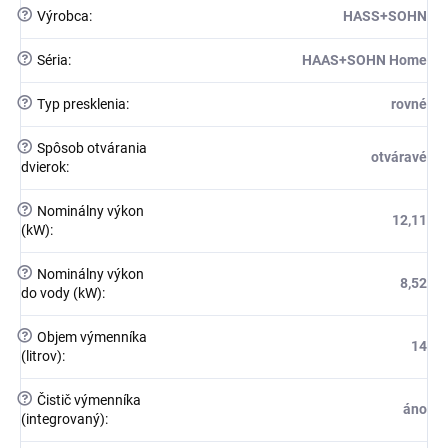
?
Výrobca
:
HASS+SOHN
?
Séria
:
HAAS+SOHN Home
?
Typ presklenia
:
rovné
?
Spôsob otvárania
otváravé
dvierok
:
?
Nominálny výkon
12,11
(kW)
:
?
Nominálny výkon
8,52
do vody (kW)
:
?
Objem výmenníka
14
(litrov)
:
?
Čistič výmenníka
áno
(integrovaný)
: