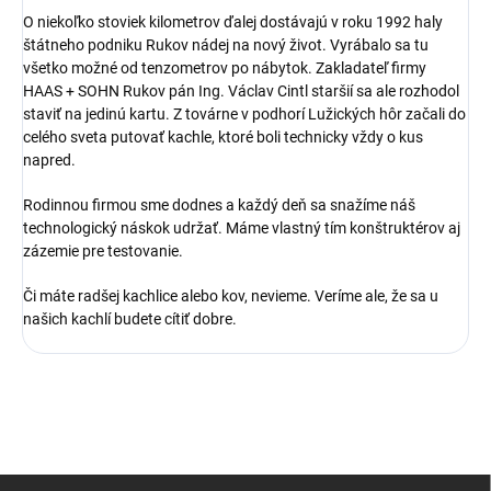
O niekoľko stoviek kilometrov ďalej dostávajú v roku 1992 haly
štátneho podniku Rukov nádej na nový život. Vyrábalo sa tu
všetko možné od tenzometrov po nábytok. Zakladateľ firmy
HAAS + SOHN Rukov pán Ing. Václav Cintl staršií sa ale rozhodol
staviť na jedinú kartu. Z továrne v podhorí Lužických hôr začali do
celého sveta putovať kachle, ktoré boli technicky vždy o kus
napred.
Rodinnou firmou sme dodnes a každý deň sa snažíme náš
technologický náskok udržať. Máme vlastný tím konštruktérov aj
zázemie pre testovanie.
Či máte radšej kachlice alebo kov, nevieme. Veríme ale, že sa u
našich kachlí budete cítiť dobre.
Z