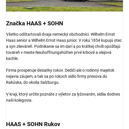
Značka HAAS + SOHN
Všetko odštartovali dvaja nemecký obchodníci. Wilhelm Ernst
Haas senior a Wilhelm Ernst Haas junior. V roku 1854 kupujú otec
a syn zlieváreň. Podnikanie sa im darí a po krátkej chvíli opúšťajú
továreň v meste Neuhoffnungshütten prvé krbové a olejová
kachle.
Firma prosperuje desiatky rokov. Dediči ale o rodinný majetok
nejavia záujem, a tak sa po rokoch sídlo firmy presúva do
Rakúska, do okolia Salzburgu.
V kraji, ktorý určite poznáte z výletov za lyžovaním, sídlia dodnes
naši kolegovia.
HAAS + SOHN Rukov