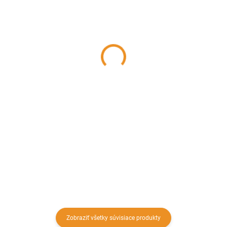
SKLADOM
SKLADOM
Dymovod rúra rovná
Dymovod rúra rovná
150/250, oceľ čierna
150/500, oceľ čierna
balené
balené
16,08 €
24,93 €
13,07 € bez DPH
20,27 € bez DPH
Do košíka
Do košíka
Čierna rúra z oceľového plechu
Čierna rúra z oceľového plechu
hrúbky 2mm s dĺžkou 250mm a
hrúbky 2mm s dĺžkou 500mm a
priemerom ∅150mm na
priemerom ∅150mm na
napojenie krbu a kachlí
napojenie krbu a kachlí
Zobraziť všetky súvisiace produkty