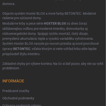
domova.
Objavte systém Hoxter BLOX a nové farby BETONTEC. Moderné
riešenie pre súčasné domy.
Modulárne krby a pece série
HOXTER BLOX
sú dnes čoraz
obľúbenejšou voľbou pre moderné interiéry, drevostavby aj
nízkoenergetické domy. Spájajú rýchlu montáž, čistý dizajn,
premyslenú akumuláciu tepla a vysokú variabilitu vyhotovenia.
Systém Hoxter BLOX navyše po novom prináša aj nové povrchové
úpravy
BETONTEC
, vďaka ktorým si viete vzhľad krbu ešte lepšie
prispôsobiť štýlu interiéru.
Základné chyby pri výbere komína: Na čo si dať pozor, aby ste sa vyhli
problémom
INFORMÁCIE
Predávané značky
Obchodné podmienky
Ochrana osobných údajov