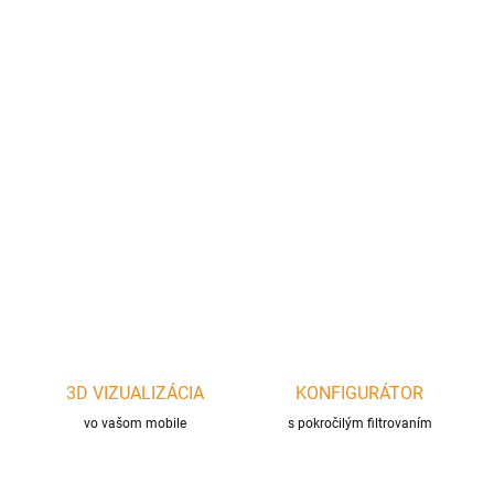
cena:
−
+
Pridať do košíka
Vzduchový plochý 45° stupňový T-kus kanál do systému
hranatých teplovzdušných rozvodov 150x50mm, vhodný aj pre
prívod vzduchu ku krbu.
DETAILNÉ INFORMÁCIE
OPÝTAŤ SA
STRÁŽIŤ
3D VIZUALIZÁCIA
KONFIGURÁTOR
vo vašom mobile
s pokročilým filtrovaním