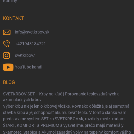
Komíny
KONTAKT
info
@
svetkrbov.sk
+421948184721
svetkrbov/
YouTube kanál
BLOG
SVETKRBOV SET – Krby na kľúč | Porovnanie teplovzdušných a
akumulačných krbov
Výber krbu nie je len o krbovej vložke. Rovnako dôležitá je aj samotná
stavba krbu a jej schopnosť akumulovať teplo. V tomto článku vám
predstavíme systém SET zo SVETKRBOV.sk, rozdiely medzi radami
ŠTART
,
KOMFORT
a
PREMIUM
a vysvetlíme, prečo majú materiály
Skamotec
,
Stabica
a
Akumol
zásadný vplyv na tepelný komfort vášho