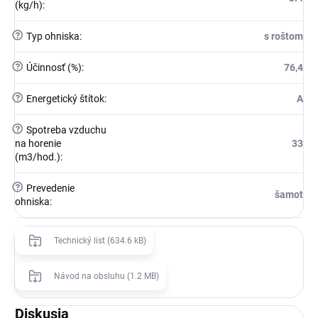
(kg/h)
:
?
Typ ohniska
:
s roštom
?
Účinnosť (%)
:
76,4
?
Energetický štítok
:
A
?
Spotreba vzduchu
na horenie
33
(m3/hod.)
:
?
Prevedenie
šamot
ohniska
:
Technický list (634.6 kB)
Návod na obsluhu (1.2 MB)
Diskusia