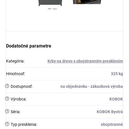
Dodatočné parametre
Kategória
:
Krby na drevo s obojstranným presklením
Hmotnosť
:
325 kg
?
Dostupnosť
:
na objednávku - zákazková výroba
?
Výrobca
:
KOBOK
?
Séria
:
KOBOK Bystrá
?
Typ presklenia
:
obojstranné