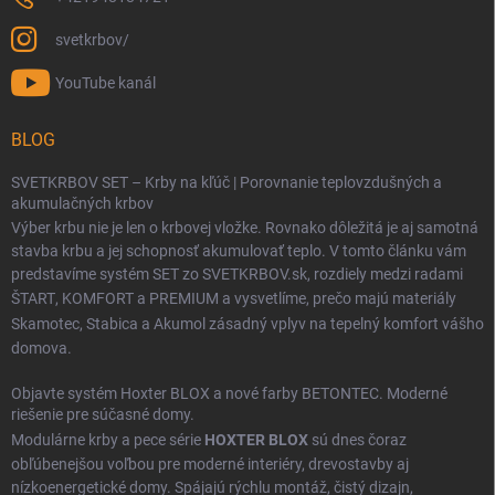
svetkrbov/
YouTube kanál
BLOG
SVETKRBOV SET – Krby na kľúč | Porovnanie teplovzdušných a
akumulačných krbov
Výber krbu nie je len o krbovej vložke. Rovnako dôležitá je aj samotná
stavba krbu a jej schopnosť akumulovať teplo. V tomto článku vám
predstavíme systém SET zo SVETKRBOV.sk, rozdiely medzi radami
ŠTART
,
KOMFORT
a
PREMIUM
a vysvetlíme, prečo majú materiály
Skamotec
,
Stabica
a
Akumol
zásadný vplyv na tepelný komfort vášho
domova.
Objavte systém Hoxter BLOX a nové farby BETONTEC. Moderné
riešenie pre súčasné domy.
Modulárne krby a pece série
HOXTER BLOX
sú dnes čoraz
obľúbenejšou voľbou pre moderné interiéry, drevostavby aj
nízkoenergetické domy. Spájajú rýchlu montáž, čistý dizajn,