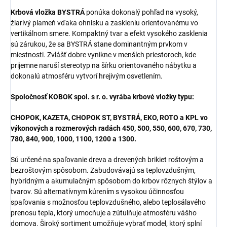
Krbová vložka BYSTRÁ
ponúka dokonalý pohľad na vysoký,
žiarivý plameň vďaka ohnisku a zaskleniu orientovanému vo
vertikálnom smere. Kompaktný tvar a efekt vysokého zasklenia
sú zárukou, že sa BYSTRÁ stane dominantným prvkom v
miestnosti. Zvlášť dobre vynikne v menších priestoroch, kde
prijemne naruší stereotyp na šírku orientovaného nábytku a
dokonalú atmosféru vytvorí hrejivým osvetlením.
Spoločnosť KOBOK spol. s r. o. vyrába krbové vložky typu:
CHOPOK, KAZETA, CHOPOK ST, BYSTRÁ, EKO, ROTO a KPL vo
výkonových a rozmerových radách 450, 500, 550, 600, 670, 730,
780, 840, 900, 1000, 1100, 1200 a 1300.
Sú určené na spaľovanie dreva a drevených brikiet roštovým a
bezroštovým spôsobom. Zabudovávajú sa teplovzdušným,
hybridným a akumulačným spôsobom do krbov rôznych štýlov a
tvarov. Sú alternatívnym kúrením s vysokou účinnosťou
spaľovania s možnosťou teplovzdušného, alebo teplosálavého
prenosu tepla, ktorý umocňuje a zútulňuje atmosféru vášho
domova. Široký sortiment umožňuje vybrať model, ktorý splní