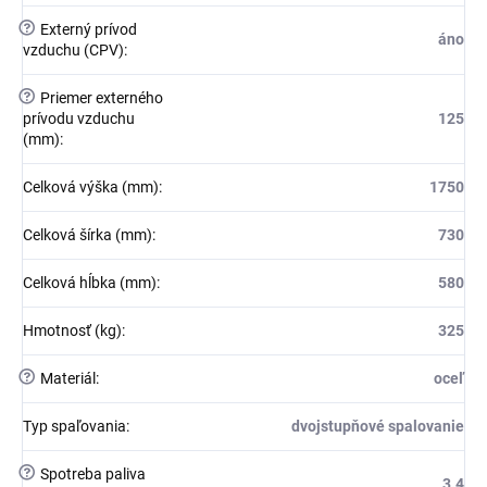
?
Externý prívod
áno
vzduchu (CPV)
:
?
Priemer externého
prívodu vzduchu
125
(mm)
:
Celková výška (mm)
:
1750
Celková šírka (mm)
:
730
Celková hĺbka (mm)
:
580
Hmotnosť (kg)
:
325
?
Materiál
:
oceľ
Typ spaľovania
:
dvojstupňové spalovanie
?
Spotreba paliva
3.4