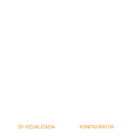
?
AKUMULÁCIA
?
KRYCÍ RÁMIK DVIERKA 1
−
+
Pridať do košíka
DETAILNÉ INFORMÁCIE
OPÝTAŤ SA
STRÁŽIŤ
3D VIZUALIZÁCIA
KONFIGURÁTOR