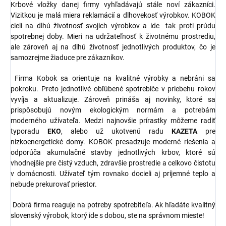
Krbové vložky danej firmy vyhľadávajú stále noví zákazníci.
Vizitkou je malá miera reklamácií a dlhovekosť výrobkov. KOBOK
cieli na dlhú životnosť svojich výrobkov a ide tak proti prúdu
spotrebnej doby. Mieri na udržateľnosť k životnému prostrediu,
ale zároveň aj na dlhú životnosť jednotlivých produktov, čo je
samozrejme žiaduce pre zákazníkov.
Firma Kobok sa orientuje na kvalitné výrobky a nebráni sa
pokroku. Preto jednotlivé obľúbené spotrebiče v priebehu rokov
vyvíja a aktualizuje. Zároveň prináša aj novinky, ktoré sa
prispôsobujú novým ekologickým normám a potrebám
moderného užívateľa. Medzi najnovšie prírastky môžeme radiť
typoradu
EKO
, alebo už ukotvenú radu
KAZETA
pre
nízkoenergetické domy. KOBOK presadzuje moderné riešenia a
odporúča akumulačné stavby jednotlivých krbov, ktoré sú
vhodnejšie pre čistý vzduch, zdravšie prostredie a celkovo čistotu
v domácnosti. Užívateľ tým rovnako docieli aj príjemné teplo a
nebude prekurovať priestor.
Dobrá firma reaguje na potreby spotrebiteľa. Ak hľadáte kvalitný
slovenský výrobok, ktorý ide s dobou, ste na správnom mieste!