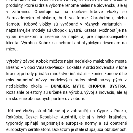
produkty, ktoré si držia výborné renomé nielen na Slovensku, ale aj
v zahraničí. Orientuje sa na oceľové krbové vložky so
žiaruvzdorným ohniskom, buď vo forme žiarobetónu, alebo
šamotu. Krbové vložky sú vyrábané v rôznych variantách –
najznámejšie modely sú Chopok, Bystrá, Kazeta. Možností je na
výber neúrekom a riešenie sa nájde aj pre najnáročnejšieho
klienta. Výrobca Kobok sa nebráni ani atypickým riešeniam na
mieru.
Výrobný závod Kobok môžete nájsť neďaleko malebného mesta
Brezno – v obci Valaská-Piesok. Lokalita v srdci Slovenska v lone
krásnej prírody prináša množstvo inšpirácií – koniec koncov dlhé
roky samotné názvy modelových radov niesli názvy pých z
neďalekého okolia –
ĎUMBIER, MÝTO, CHOPOK, BYSTRÁ
.
Rozsiahle priestory sú určené na výrobu, vývoj a inováciu, ale aj
na školenie obchodných partnerov v obore.
Krbové vložky sú obľúbené aj v zahraničí, na Cypre, v Rusku,
Rakúsku, Českej Republike, Austrálii, ale aj v iných krajinách,
typorady spĺňajú najprísnejšie európske normy a sú opatrené
európskym certifikátom. Dôkazom je stále stúpajúca obľúbenosť.