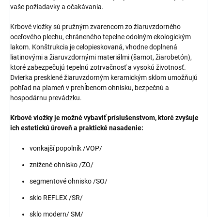
vaše požiadavky a očakávania.
Krbové vložky sú pružným zvarencom zo žiaruvzdorného
oceľového plechu, chráneného tepelne odolným ekologickým
lakom. Konštrukcia je celopieskovaná, vhodne doplnená
liatinovými a žiaruvzdornými materiálmi (šamot, žiarobetón),
ktoré zabezpečujú tepelnú zotrvačnosť a vysokú životnosť.
Dvierka presklené žiaruvzdorným keramickým sklom umožňujú
pohľad na plameň v prehĺbenom ohnisku, bezpečnú a
hospodárnu prevádzku.
Krbové vložky je možné vybaviť príslušenstvom, ktoré zvyšuje
ich estetickú úroveň a praktické nasadenie:
vonkajší popolník /VOP/
znížené ohnisko /ZO/
segmentové ohnisko /SO/
sklo REFLEX /SR/
sklo modern/ SM/