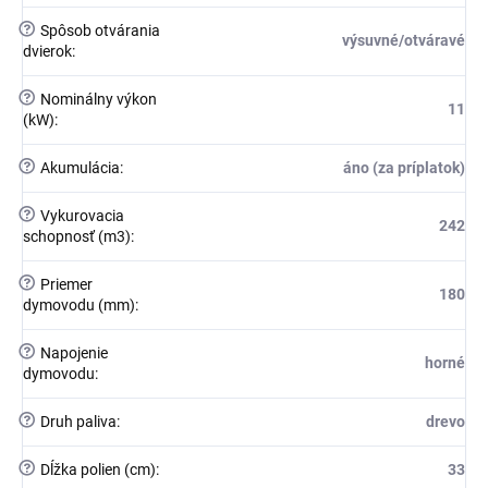
?
Spôsob otvárania
výsuvné/otváravé
dvierok
:
?
Nominálny výkon
11
(kW)
:
?
Akumulácia
:
áno (za príplatok)
?
Vykurovacia
242
schopnosť (m3)
:
?
Priemer
180
dymovodu (mm)
:
?
Napojenie
horné
dymovodu
:
?
Druh paliva
:
drevo
?
Dĺžka polien (cm)
:
33