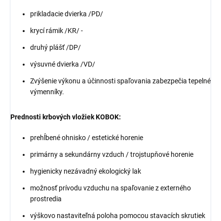
prikladacie dvierka /PD/
krycí rámik /KR/ -
druhý plášť /DP/
výsuvné dvierka /VD/
Zvýšenie výkonu a účinnosti spaľovania zabezpečia tepelné
výmenníky.
Prednosti krbových vložiek KOBOK:
prehĺbené ohnisko / estetické horenie
primárny a sekundárny vzduch / trojstupňové horenie
hygienicky nezávadný ekologický lak
možnosť prívodu vzduchu na spaľovanie z externého
prostredia
výškovo nastaviteľná poloha pomocou stavacích skrutiek