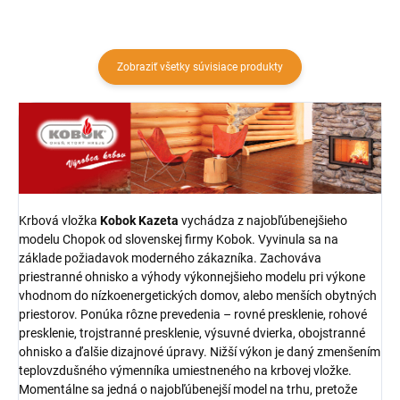
Zobraziť všetky súvisiace produkty
Krbová vložka
Kobok
Kazeta
vychádza z najobľúbenejšieho
modelu Chopok od slovenskej firmy Kobok. Vyvinula sa na
základe požiadavok moderného zákazníka. Zachováva
priestranné ohnisko a výhody výkonnejšieho modelu pri výkone
vhodnom do nízkoenergetických domov, alebo menších obytných
priestorov. Ponúka rôzne prevedenia – rovné presklenie, rohové
presklenie, trojstranné presklenie, výsuvné dvierka, obojstranné
ohnisko a ďalšie dizajnové úpravy. Nižší výkon je daný zmenšením
teplovzdušného výmenníka umiestneného na krbovej vložke.
Momentálne sa jedná o najobľúbenejší model na trhu, pretože