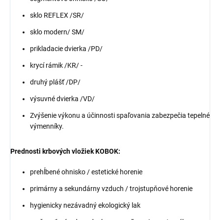
sklo REFLEX /SR/
sklo modern/ SM/
prikladacie dvierka /PD/
krycí rámik /KR/ -
druhý plášť /DP/
výsuvné dvierka /VD/
Zvýšenie výkonu a účinnosti spaľovania zabezpečia tepelné
výmenníky.
Prednosti krbových vložiek KOBOK:
prehĺbené ohnisko / estetické horenie
primárny a sekundárny vzduch / trojstupňové horenie
hygienicky nezávadný ekologický lak