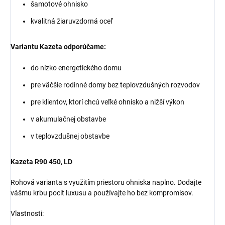
šamotové ohnisko
kvalitná žiaruvzdorná oceľ
Variantu Kazeta odporúčame:
do nízko energetického domu
pre väčšie rodinné domy bez teplovzdušných rozvodov
pre klientov, ktorí chcú veľké ohnisko a nižší výkon
v akumulačnej obstavbe
v teplovzdušnej obstavbe
Kazeta R90 450, LD
Rohová varianta s využitím priestoru ohniska naplno. Dodajte
vášmu krbu pocit luxusu a používajte ho bez kompromisov.
Vlastnosti: