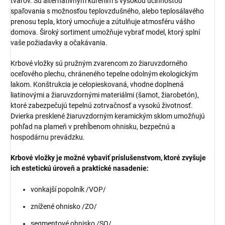
tvarov. Sú alternatívnym kúrením s vysokou účinnosťou
spaľovania s možnosťou teplovzdušného, alebo teplosálavého
prenosu tepla, ktorý umocňuje a zútulňuje atmosféru vášho
domova. Široký sortiment umožňuje vybrať model, ktorý splní
vaše požiadavky a očakávania.
Krbové vložky sú pružným zvarencom zo žiaruvzdorného
oceľového plechu, chráneného tepelne odolným ekologickým
lakom. Konštrukcia je celopieskovaná, vhodne doplnená
liatinovými a žiaruvzdornými materiálmi (šamot, žiarobetón),
ktoré zabezpečujú tepelnú zotrvačnosť a vysokú životnosť.
Dvierka presklené žiaruvzdorným keramickým sklom umožňujú
pohľad na plameň v prehĺbenom ohnisku, bezpečnú a
hospodárnu prevádzku.
Krbové vložky je možné vybaviť príslušenstvom, ktoré zvyšuje
ich estetickú úroveň a praktické nasadenie:
vonkajší popolník /VOP/
znížené ohnisko /ZO/
segmentové ohnisko /SO/