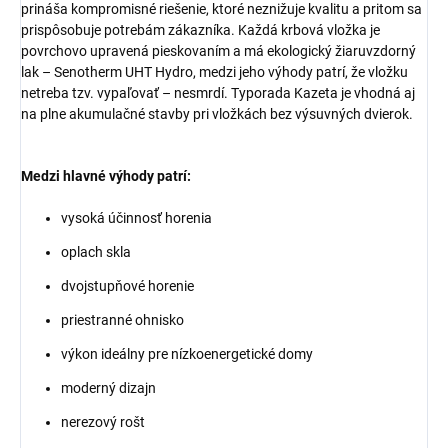
prináša kompromisné riešenie, ktoré neznižuje kvalitu a pritom sa
prispôsobuje potrebám zákazníka. Každá krbová vložka je
povrchovo upravená pieskovaním a má ekologický žiaruvzdorný
lak – Senotherm UHT Hydro, medzi jeho výhody patrí, že vložku
netreba tzv. vypaľovať – nesmrdí. Typorada Kazeta je vhodná aj
na plne akumulačné stavby pri vložkách bez výsuvných dvierok.
Medzi hlavné výhody patrí:
vysoká účinnosť horenia
oplach skla
dvojstupňové horenie
priestranné ohnisko
výkon ideálny pre nízkoenergetické domy
moderný dizajn
nerezový rošt