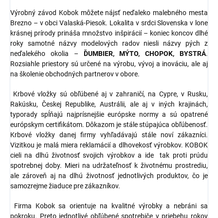
Výrobný závod Kobok môžete nájsť neďaleko malebného mesta
Brezno – v obci Valaská-Piesok. Lokalita v srdci Slovenska v lone
krásnej prírody prináša množstvo inšpirácií – koniec koncov dlhé
roky samotné názvy modelových radov niesli názvy pých z
neďalekého okolia –
ĎUMBIER, MÝTO, CHOPOK, BYSTRÁ
.
Rozsiahle priestory sú určené na výrobu, vývoj a inováciu, ale aj
na školenie obchodných partnerov v obore.
Krbové vložky sú obľúbené aj v zahraničí, na Cypre, v Rusku,
Rakúsku, Českej Republike, Austrálii, ale aj v iných krajinách,
typorady spĺňajú najprísnejšie európske normy a sú opatrené
európskym certifikátom. Dôkazom je stále stúpajúca obľúbenosť.
Krbové vložky danej firmy vyhľadávajú stále noví zákazníci.
Vizitkou je malá miera reklamácií a dlhovekosť výrobkov. KOBOK
cieli na dlhú životnosť svojich výrobkov a ide tak proti prúdu
spotrebnej doby. Mieri na udržateľnosť k životnému prostrediu,
ale zároveň aj na dlhú životnosť jednotlivých produktov, čo je
samozrejme žiaduce pre zákazníkov.
Firma Kobok sa orientuje na kvalitné výrobky a nebráni sa
pokroku. Preto jednotlivé obľúbené spotrebiče v priebehu rokov