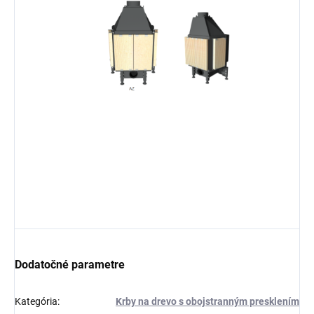
Dodatočné parametre
Kategória
:
Krby na drevo s obojstranným presklením