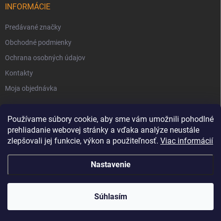
INFORMÁCIE
Predávané značky
Obchodné podmienky
Ochrana osobných údajov
Kontakty
Moja objednávka
Používame súbory cookie, aby sme vám umožnili pohodlné
prehliadanie webovej stránky a vďaka analýze neustále
zlepšovali jej funkcie, výkon a použiteľnosť.
Viac informácií
Nastavenie
Copyright 2026
Svet Krbov
. Všetky práva vyhradené.
Súhlasím
Vytvoril Shoptet