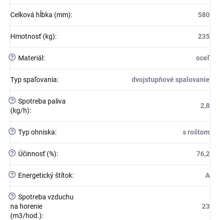
Celková hĺbka (mm)
:
580
Hmotnosť (kg)
:
235
?
Materiál
:
oceľ
Typ spaľovania
:
dvojstupňové spalovanie
?
Spotreba paliva
2,8
(kg/h)
:
?
Typ ohniska
:
s roštom
?
Účinnosť (%)
:
76,2
?
Energetický štítok
:
A
?
Spotreba vzduchu
na horenie
23
(m3/hod.)
: