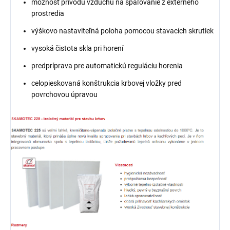
možnosť prívodu vzduchu na spaľovanie z externého
prostredia
výškovo nastaviteľná poloha pomocou stavacích skrutiek
vysoká čistota skla pri horení
predpríprava pre automatickú reguláciu horenia
celopieskovaná konštrukcia krbovej vložky pred
povrchovou úpravou