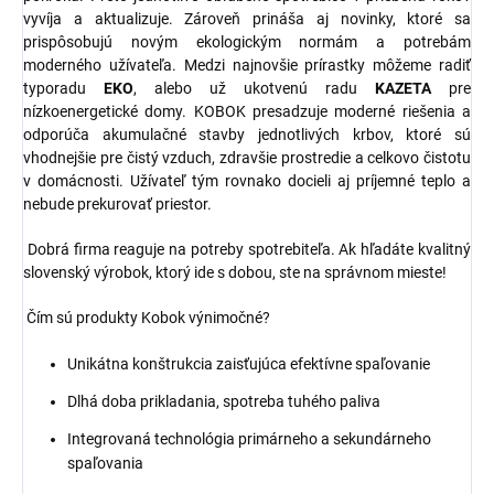
vyvíja a aktualizuje. Zároveň prináša aj novinky, ktoré sa
prispôsobujú novým ekologickým normám a potrebám
moderného užívateľa. Medzi najnovšie prírastky môžeme radiť
typoradu
EKO
, alebo už ukotvenú radu
KAZETA
pre
nízkoenergetické domy. KOBOK presadzuje moderné riešenia a
odporúča akumulačné stavby jednotlivých krbov, ktoré sú
vhodnejšie pre čistý vzduch, zdravšie prostredie a celkovo čistotu
v domácnosti. Užívateľ tým rovnako docieli aj príjemné teplo a
nebude prekurovať priestor.
Dobrá firma reaguje na potreby spotrebiteľa. Ak hľadáte kvalitný
slovenský výrobok, ktorý ide s dobou, ste na správnom mieste!
Čím sú produkty Kobok výnimočné?
Unikátna konštrukcia zaisťujúca efektívne spaľovanie
Dlhá doba prikladania, spotreba tuhého paliva
Integrovaná technológia primárneho a sekundárneho
spaľovania