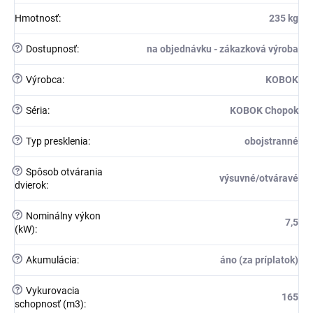
Hmotnosť
:
235 kg
?
Dostupnosť
:
na objednávku - zákazková výroba
?
Výrobca
:
KOBOK
?
Séria
:
KOBOK Chopok
?
Typ presklenia
:
obojstranné
?
Spôsob otvárania
výsuvné/otváravé
dvierok
:
?
Nominálny výkon
7,5
(kW)
:
?
Akumulácia
:
áno (za príplatok)
?
Vykurovacia
165
schopnosť (m3)
: