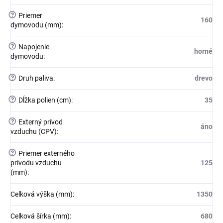
?
Priemer
160
dymovodu (mm)
:
?
Napojenie
horné
dymovodu
:
?
Druh paliva
:
drevo
?
Dĺžka polien (cm)
:
35
?
Externý prívod
áno
vzduchu (CPV)
:
?
Priemer externého
prívodu vzduchu
125
(mm)
:
Celková výška (mm)
:
1350
Celková šírka (mm)
:
680