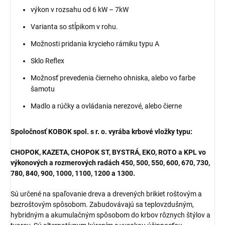
výkon v rozsahu od 6 kW – 7kW
Varianta so stĺpikom v rohu.
Možnosti pridania krycieho rámiku typu A
Sklo Reflex
Možnosť prevedenia čierneho ohniska, alebo vo farbe
šamotu
Madlo a rúčky a ovládania nerezové, alebo čierne
Spoločnosť KOBOK spol. s r. o. vyrába krbové vložky typu:
CHOPOK, KAZETA, CHOPOK ST, BYSTRÁ, EKO, ROTO a KPL vo
výkonových a rozmerových radách 450, 500, 550, 600, 670, 730,
780, 840, 900, 1000, 1100, 1200 a 1300.
Sú určené na spaľovanie dreva a drevených brikiet roštovým a
bezroštovým spôsobom. Zabudovávajú sa teplovzdušným,
hybridným a akumulačným spôsobom do krbov rôznych štýlov a