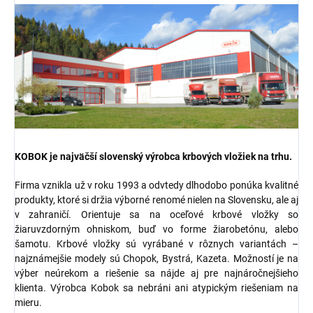
KOBOK je najväčší slovenský výrobca krbových vložiek na trhu.
Firma vznikla už v roku 1993 a odvtedy dlhodobo ponúka kvalitné
produkty, ktoré si držia výborné renomé nielen na Slovensku, ale aj
v zahraničí. Orientuje sa na oceľové krbové vložky so
žiaruvzdorným ohniskom, buď vo forme žiarobetónu, alebo
šamotu. Krbové vložky sú vyrábané v rôznych variantách –
najznámejšie modely sú Chopok, Bystrá, Kazeta. Možností je na
výber neúrekom a riešenie sa nájde aj pre najnáročnejšieho
klienta. Výrobca Kobok sa nebráni ani atypickým riešeniam na
mieru.