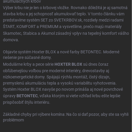
akumulačných krbov
Výber krbu nie je len o krbovej vložke. Rovnako dôležitá je aj samotná
stavba krbu a jej schopnosť akumulovať teplo. V tomto článku vám
predstavíme systém SET zo SVETKRBOV.sk, rozdiely medzi radami
ŠTART
,
KOMFORT
a
PREMIUM
a vysvetlíme, prečo majú materiály
Skamotec
,
Stabica
a
Akumol
zásadný vplyv na tepelný komfort vášho
domova.
Objavte systém Hoxter BLOX a nové farby BETONTEC. Moderné
riešenie pre súčasné domy.
Modulárne krby a pece série
HOXTER BLOX
sú dnes čoraz
obľúbenejšou voľbou pre moderné interiéry, drevostavby aj
nízkoenergetické domy. Spájajú rýchlu montáž, čistý dizajn,
premyslenú akumuláciu tepla a vysokú variabilitu vyhotovenia.
Systém Hoxter BLOX navyše po novom prináša aj nové povrchové
úpravy
BETONTEC
, vďaka ktorým si viete vzhľad krbu ešte lepšie
prispôsobiť štýlu interiéru.
Základné chyby pri výbere komína: Na čo si dať pozor, aby ste sa vyhli
problémom