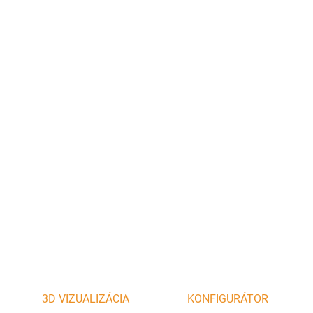
?
TEPLOVZDUŠNÝ VÝMENNÍK
?
AKUMULÁCIA
−
+
Pridať do košíka
DETAILNÉ INFORMÁCIE
OPÝTAŤ SA
STRÁŽIŤ
3D VIZUALIZÁCIA
KONFIGURÁTOR