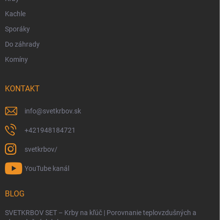
Kachle
Sporáky
Do záhrady
Komíny
KONTAKT
info
@
svetkrbov.sk
+421948184721
svetkrbov/
YouTube kanál
BLOG
SVETKRBOV SET – Krby na kľúč | Porovnanie teplovzdušných a