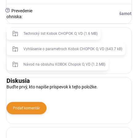
?
Prevedenie
šamot
ohniska
:
Technický list Kobok CHOPOK O, VD (1.6 MB)
Vyhlásenie o parametroch Kobok CHOPOK O, VD (643.7 kB)
Návod na obsluhu KOBOK Chopok O, VD (1.2 MB)
Diskusia
Buďte prvý, kto napíše príspevok k tejto položke.
Pridať komentár