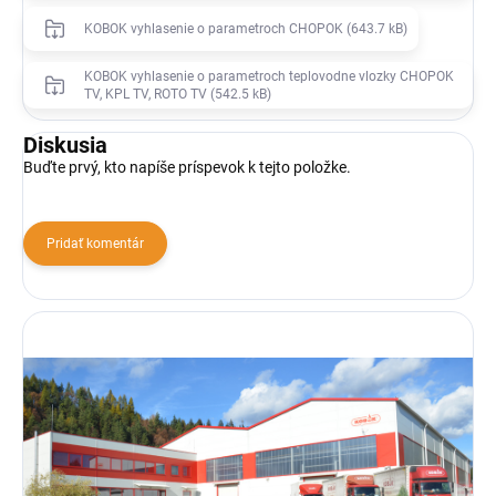
KOBOK vyhlasenie o parametroch CHOPOK (643.7 kB)
KOBOK vyhlasenie o parametroch teplovodne vlozky CHOPOK
TV, KPL TV, ROTO TV (542.5 kB)
Diskusia
Buďte prvý, kto napíše príspevok k tejto položke.
Pridať komentár