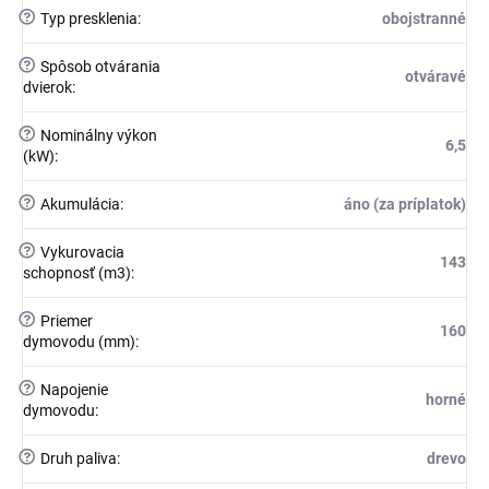
?
Typ presklenia
:
obojstranné
?
Spôsob otvárania
otváravé
dvierok
:
?
Nominálny výkon
6,5
(kW)
:
?
Akumulácia
:
áno (za príplatok)
?
Vykurovacia
143
schopnosť (m3)
:
?
Priemer
160
dymovodu (mm)
:
?
Napojenie
horné
dymovodu
:
?
Druh paliva
:
drevo