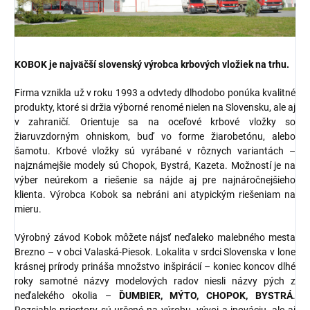
KOBOK je najväčší slovenský výrobca krbových vložiek na trhu.
Firma vznikla už v roku 1993 a odvtedy dlhodobo ponúka kvalitné
produkty, ktoré si držia výborné renomé nielen na Slovensku, ale aj
v zahraničí. Orientuje sa na oceľové krbové vložky so
žiaruvzdorným ohniskom, buď vo forme žiarobetónu, alebo
šamotu. Krbové vložky sú vyrábané v rôznych variantách –
najznámejšie modely sú Chopok, Bystrá, Kazeta. Možností je na
výber neúrekom a riešenie sa nájde aj pre najnáročnejšieho
klienta. Výrobca Kobok sa nebráni ani atypickým riešeniam na
mieru.
Výrobný závod Kobok môžete nájsť neďaleko malebného mesta
Brezno – v obci Valaská-Piesok. Lokalita v srdci Slovenska v lone
krásnej prírody prináša množstvo inšpirácií – koniec koncov dlhé
roky samotné názvy modelových radov niesli názvy pých z
neďalekého okolia –
ĎUMBIER, MÝTO, CHOPOK, BYSTRÁ
.