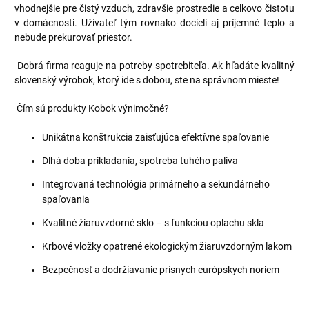
vhodnejšie pre čistý vzduch, zdravšie prostredie a celkovo čistotu
v domácnosti. Užívateľ tým rovnako docieli aj príjemné teplo a
nebude prekurovať priestor.
Dobrá firma reaguje na potreby spotrebiteľa. Ak hľadáte kvalitný
slovenský výrobok, ktorý ide s dobou, ste na správnom mieste!
Čím sú produkty Kobok výnimočné?
Unikátna konštrukcia zaisťujúca efektívne spaľovanie
Dlhá doba prikladania, spotreba tuhého paliva
Integrovaná technológia primárneho a sekundárneho
spaľovania
Kvalitné žiaruvzdorné sklo – s funkciou oplachu skla
Krbové vložky opatrené ekologickým žiaruvzdorným lakom
Bezpečnosť a dodržiavanie prísnych európskych noriem