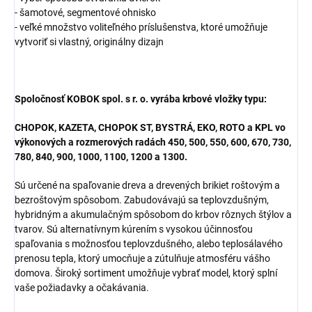
- šamotové, segmentové ohnisko
- veľké množstvo voliteľného príslušenstva, ktoré umožňuje
vytvoriť si
vlastný, originálny dizajn
Spoločnosť KOBOK spol. s r. o. vyrába krbové vložky typu:
CHOPOK, KAZETA, CHOPOK ST, BYSTRÁ, EKO, ROTO a KPL vo
výkonových a rozmerových radách 450, 500, 550, 600, 670, 730,
780, 840, 900, 1000, 1100, 1200 a 1300.
Sú určené na spaľovanie dreva a drevených brikiet roštovým a
bezroštovým spôsobom. Zabudovávajú sa teplovzdušným,
hybridným a akumulačným spôsobom do krbov rôznych štýlov a
tvarov. Sú alternatívnym kúrením s vysokou účinnosťou
spaľovania s možnosťou teplovzdušného, alebo teplosálavého
prenosu tepla, ktorý umocňuje a zútulňuje atmosféru vášho
domova. Široký sortiment umožňuje vybrať model, ktorý splní
vaše požiadavky a očakávania.