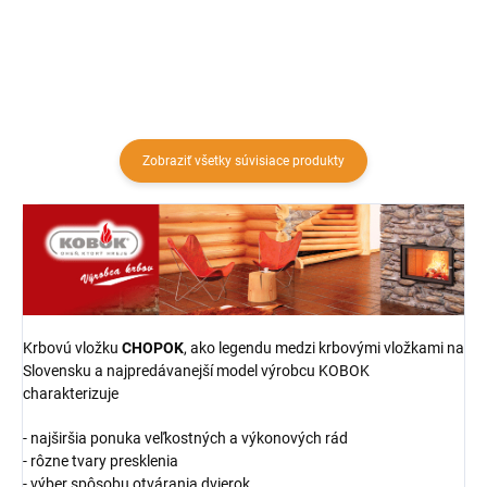
Zobraziť všetky súvisiace produkty
Krbovú vložku
CHOPOK
, ako legendu medzi krbovými vložkami na
Slovensku
a najpredávanejší model výrobcu KOBOK
charakterizuje
- najširšia ponuka veľkostných a výkonových rád
- rôzne tvary presklenia
- výber spôsobu otvárania dvierok