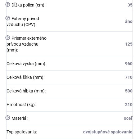
?
Dĺžka polien (cm)
:
35
?
Externý prívod
áno
vzduchu (CPV)
:
?
Priemer externého
prívodu vzduchu
125
(mm)
:
Celková výška (mm)
:
960
Celková šírka (mm)
:
710
Celková hĺbka (mm)
:
500
Hmotnosť (kg)
:
210
?
Materiál
:
oceľ
Typ spaľovania
:
dvojstupňové spalovanie