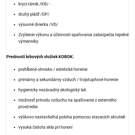
krycí rámik /KR/ -
druhý plášť /DP/
výsuvné dvierka /VD/
Zvýšenie výkonu a účinnosti spaľovania zabezpečia tepelné
výmenníky.
Prednosti krbových vložiek KOBOK:
prehĺbené ohnisko / estetické horenie
primárny a sekundárny vzduch / trojstupňové horenie
hygienicky nezávadný ekologický lak
možnosť prívodu vzduchu na spaľovanie z externého
prostredia
výškovo nastaviteľná poloha pomocou stavacích skrutiek
vysoká čistota skla pri horení