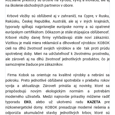
Rozsiahle priestory sú určené na výrobu, vývoj a inováciu, ale aj
na školenie obchodných partnerov v obore.
Krbové vložky sú obľúbené aj v zahraničí, na Cypre, v Rusku,
Rakúsku, Českej Republike, Austrálii, ale aj v iných krajinách,
typorady spĺňajú najprísnejšie európske normy a sú opatrené
európskym certifikátom. Dôkazom je stále stúpajúca obľúbenosť.
Krbové vložky danej firmy vyhľadávajú stále noví zákazníci.
Vizitkou je malá miera reklamácií a dlhovekosť výrobkov. KOBOK
cieli na dlhú životnosť svojich výrobkov a ide tak proti prúdu
spotrebnej doby. Mieri na udržateľnosť k životnému prostrediu,
ale zároveň aj na dlhú životnosť jednotlivých produktov, čo je
samozrejme žiaduce pre zákazníkov.
Firma Kobok sa orientuje na kvalitné výrobky a nebráni sa
pokroku. Preto jednotlivé obľúbené spotrebiče v priebehu rokov
vyvíja a aktualizuje. Zároveň prináša aj novinky, ktoré sa
prispôsobujú novým ekologickým normám a potrebám
moderného užívateľa. Medzi najnovšie prírastky môžeme radiť
typoradu
EKO
, alebo už ukotvenú radu
KAZETA
pre
nízkoenergetické domy. KOBOK presadzuje moderné riešenia a
odporúča akumulačné stavby jednotlivých krbov, ktoré sú