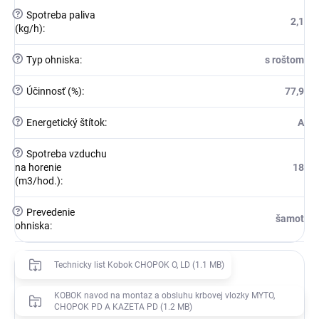
?
Spotreba paliva
2,1
(kg/h)
:
?
Typ ohniska
:
s roštom
?
Účinnosť (%)
:
77,9
?
Energetický štítok
:
A
?
Spotreba vzduchu
na horenie
18
(m3/hod.)
:
?
Prevedenie
šamot
ohniska
:
Technicky list Kobok CHOPOK O, LD (1.1 MB)
KOBOK navod na montaz a obsluhu krbovej vlozky MYTO,
CHOPOK PD A KAZETA PD (1.2 MB)