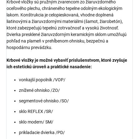
Krbové vložky sú pružným zvarencom zo žiaruvzdorného
oceľového plechu, chráneného tepelne odolným ekologickým
lakom. Konštrukcia je celopieskovaná, vhodne doplnená
liatinovými a žiaruvzdornými materiálmi (šamot, žiarobetón),
ktoré zabezpečujú tepelnú zotrvačnosť a vysokú životnosť.
Dvierka presklené žiaruvzdorným keramickým sklom umožňujú
pohľad na plameň v prehĺbenom ohnisku, bezpečnú a
hospodárnu prevádzku.
Krbové vložky je možné vybaviť príslušenstvom, ktoré zvyšuje
ich estetickú úroveň a praktické nasadenie:
vonkajší popolník /VOP/
znížené ohnisko /ZO/
segmentové ohnisko /SO/
sklo REFLEX /SR/
sklo modern/ SM/
prikladacie dvierka /PD/