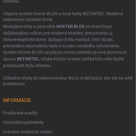
domova.
Objavte systém Hoxter BLOX a nové farby BETONTEC. Moderné
riešenie pre súčasné domy.
Modulárne krby a pece série
HOXTER BLOX
sú dnes čoraz
obľúbenejšou voľbou pre moderné interiéry, drevostavby aj
nízkoenergetické domy. Spájajú rýchlu montáž, čistý dizajn,
premyslenú akumuláciu tepla a vysokú variabilitu vyhotovenia.
Systém Hoxter BLOX navyše po novom prináša aj nové povrchové
úpravy
BETONTEC
, vďaka ktorým si viete vzhľad krbu ešte lepšie
prispôsobiť štýlu interiéru.
Základné chyby pri výbere komína: Na čo si dať pozor, aby ste sa vyhli
problémom
INFORMÁCIE
Predávané značky
Obchodné podmienky
Ochrana osobných údajov