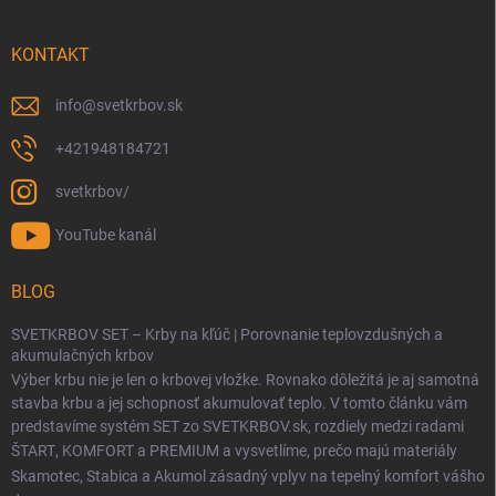
KONTAKT
info
@
svetkrbov.sk
+421948184721
svetkrbov/
YouTube kanál
BLOG
SVETKRBOV SET – Krby na kľúč | Porovnanie teplovzdušných a
akumulačných krbov
Výber krbu nie je len o krbovej vložke. Rovnako dôležitá je aj samotná
stavba krbu a jej schopnosť akumulovať teplo. V tomto článku vám
predstavíme systém SET zo SVETKRBOV.sk, rozdiely medzi radami
ŠTART
,
KOMFORT
a
PREMIUM
a vysvetlíme, prečo majú materiály
Skamotec
,
Stabica
a
Akumol
zásadný vplyv na tepelný komfort vášho