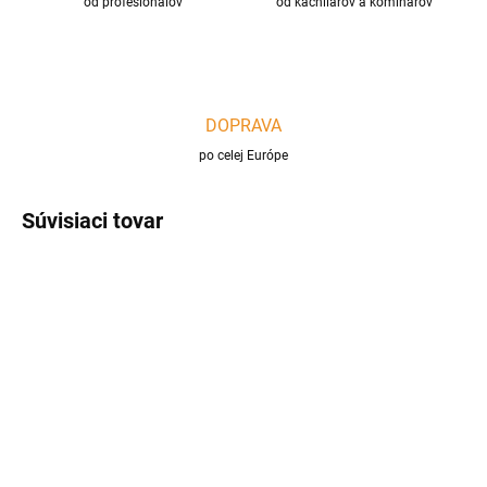
od profesionálov
od kachliarov a kominárov
DOPRAVA
po celej Európe
Súvisiaci tovar
SKLADOM
SKLADOM
Dymovod rúra rovná
Dymovod rúra rovná