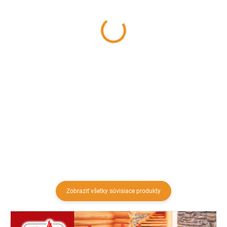
200/500, oceľ čierna
200/1000, oceľ čierna
28,73 €
47,23 €
23,36 € bez DPH
38,40 € bez DPH
Do košíka
Do košíka
Čierna rúra z oceľového plechu
Čierna rúra z oceľového plechu
hrúbky 2mm s dĺžkou 500mm a
hrúbky 2mm s dĺžkou 1000mm a
priemerom ∅200mm na
priemerom ∅200mm na
napojenie krbu a kachlí
napojenie krbu a kachlí
Zobraziť všetky súvisiace produkty