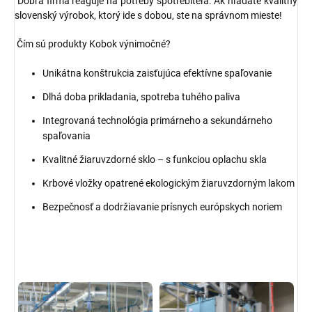
Dobrá firma reaguje na potreby spotrebiteľa. Ak hľadáte kvalitný
slovenský výrobok, ktorý ide s dobou, ste na správnom mieste!
Čím sú produkty Kobok výnimočné?
Unikátna konštrukcia zaisťujúca efektívne spaľovanie
Dlhá doba prikladania, spotreba tuhého paliva
Integrovaná technológia primárneho a sekundárneho
spaľovania
Kvalitné žiaruvzdorné sklo – s funkciou oplachu skla
Krbové vložky opatrené ekologickým žiaruvzdorným lakom
Bezpečnosť a dodržiavanie prísnych európskych noriem