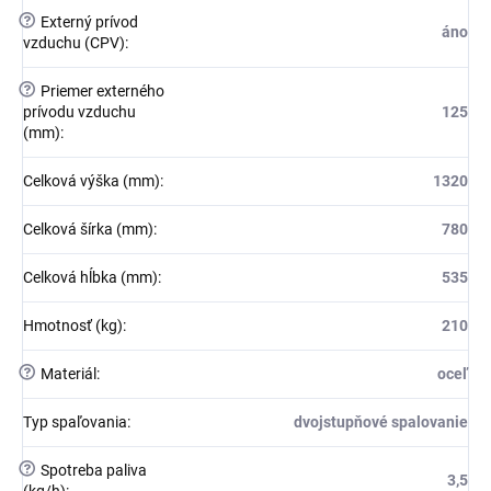
?
Externý prívod
áno
vzduchu (CPV)
:
?
Priemer externého
prívodu vzduchu
125
(mm)
:
Celková výška (mm)
:
1320
Celková šírka (mm)
:
780
Celková hĺbka (mm)
:
535
Hmotnosť (kg)
:
210
?
Materiál
:
oceľ
Typ spaľovania
:
dvojstupňové spalovanie
?
Spotreba paliva
3,5