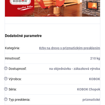
Dodatočné parametre
Kategória
:
Krby na drevo s prizmatickým presklením
Hmotnosť
:
210 kg
?
Dostupnosť
:
na objednávku - zákazková výroba
?
Výrobca
:
KOBOK
?
Séria
:
KOBOK Chopok
?
Typ presklenia
:
prizmatické