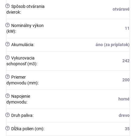
?
Spôsob otvárania
otváravé
dvierok
:
?
Nominálny výkon
11
(kW)
:
?
Akumulácia
:
áno (za príplatok)
?
Vykurovacia
242
schopnosť (m3)
:
?
Priemer
200
dymovodu (mm)
:
?
Napojenie
horné
dymovodu
:
?
Druh paliva
:
drevo
?
Dĺžka polien (cm)
:
35