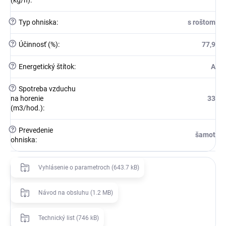
(kg/h)
:
?
Typ ohniska
:
s roštom
?
Účinnosť (%)
:
77,9
?
Energetický štítok
:
A
?
Spotreba vzduchu
na horenie
33
(m3/hod.)
:
?
Prevedenie
šamot
ohniska
:
Vyhlásenie o parametroch (643.7 kB)
Návod na obsluhu (1.2 MB)
Technický list (746 kB)