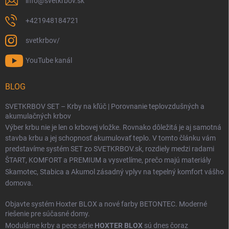
info
@
svetkrbov.sk
+421948184721
svetkrbov/
YouTube kanál
BLOG
SVETKRBOV SET – Krby na kľúč | Porovnanie teplovzdušných a
akumulačných krbov
Výber krbu nie je len o krbovej vložke. Rovnako dôležitá je aj samotná
stavba krbu a jej schopnosť akumulovať teplo. V tomto článku vám
predstavíme systém SET zo SVETKRBOV.sk, rozdiely medzi radami
ŠTART
,
KOMFORT
a
PREMIUM
a vysvetlíme, prečo majú materiály
Skamotec
,
Stabica
a
Akumol
zásadný vplyv na tepelný komfort vášho
domova.
Objavte systém Hoxter BLOX a nové farby BETONTEC. Moderné
riešenie pre súčasné domy.
Modulárne krby a pece série
HOXTER BLOX
sú dnes čoraz