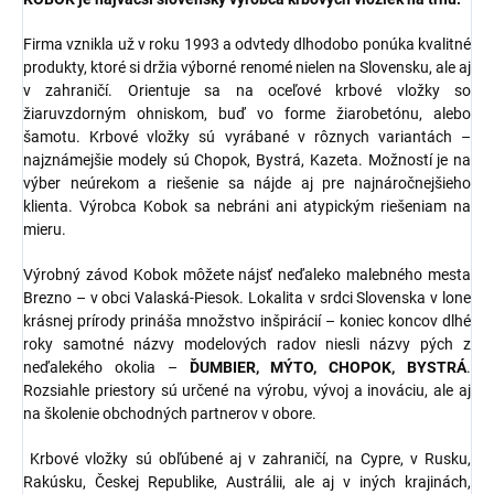
Firma vznikla už v roku 1993 a odvtedy dlhodobo ponúka kvalitné
produkty, ktoré si držia výborné renomé nielen na Slovensku, ale aj
v zahraničí. Orientuje sa na oceľové krbové vložky so
žiaruvzdorným ohniskom, buď vo forme žiarobetónu, alebo
šamotu. Krbové vložky sú vyrábané v rôznych variantách –
najznámejšie modely sú Chopok, Bystrá, Kazeta. Možností je na
výber neúrekom a riešenie sa nájde aj pre najnáročnejšieho
klienta. Výrobca Kobok sa nebráni ani atypickým riešeniam na
mieru.
Výrobný závod Kobok môžete nájsť neďaleko malebného mesta
Brezno – v obci Valaská-Piesok. Lokalita v srdci Slovenska v lone
krásnej prírody prináša množstvo inšpirácií – koniec koncov dlhé
roky samotné názvy modelových radov niesli názvy pých z
neďalekého okolia –
ĎUMBIER, MÝTO, CHOPOK, BYSTRÁ
.
Rozsiahle priestory sú určené na výrobu, vývoj a inováciu, ale aj
na školenie obchodných partnerov v obore.
Krbové vložky sú obľúbené aj v zahraničí, na Cypre, v Rusku,
Rakúsku, Českej Republike, Austrálii, ale aj v iných krajinách,