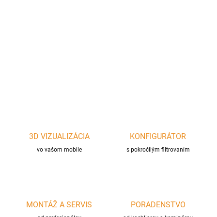
−
+
Pridať do košíka
DETAILNÉ INFORMÁCIE
OPÝTAŤ SA
STRÁŽIŤ
3D VIZUALIZÁCIA
KONFIGURÁTOR
vo vašom mobile
s pokročilým filtrovaním
MONTÁŽ A SERVIS
PORADENSTVO