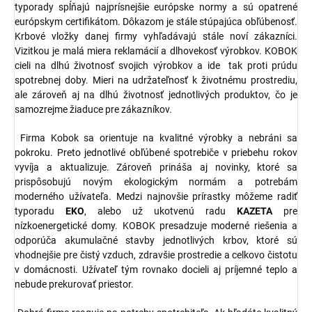
typorady spĺňajú najprísnejšie európske normy a sú opatrené
európskym certifikátom. Dôkazom je stále stúpajúca obľúbenosť.
Krbové vložky danej firmy vyhľadávajú stále noví zákazníci.
Vizitkou je malá miera reklamácií a dlhovekosť výrobkov. KOBOK
cieli na dlhú životnosť svojich výrobkov a ide tak proti prúdu
spotrebnej doby. Mieri na udržateľnosť k životnému prostrediu,
ale zároveň aj na dlhú životnosť jednotlivých produktov, čo je
samozrejme žiaduce pre zákazníkov.
Firma Kobok sa orientuje na kvalitné výrobky a nebráni sa
pokroku. Preto jednotlivé obľúbené spotrebiče v priebehu rokov
vyvíja a aktualizuje. Zároveň prináša aj novinky, ktoré sa
prispôsobujú novým ekologickým normám a potrebám
moderného užívateľa. Medzi najnovšie prírastky môžeme radiť
typoradu
EKO
, alebo už ukotvenú radu
KAZETA
pre
nízkoenergetické domy. KOBOK presadzuje moderné riešenia a
odporúča akumulačné stavby jednotlivých krbov, ktoré sú
vhodnejšie pre čistý vzduch, zdravšie prostredie a celkovo čistotu
v domácnosti. Užívateľ tým rovnako docieli aj príjemné teplo a
nebude prekurovať priestor.