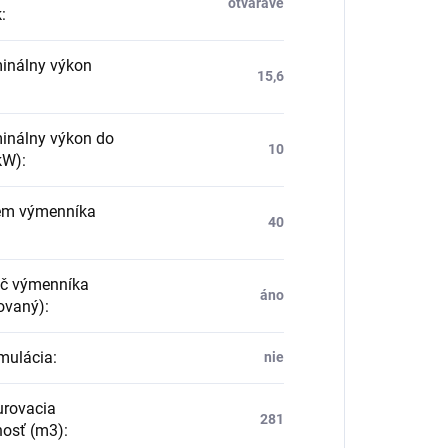
otváravé
k
:
nálny výkon
15,6
nálny výkon do
10
kW)
:
m výmenníka
40
:
ič výmenníka
áno
rovaný)
:
ulácia
:
nie
rovacia
281
osť (m3)
: