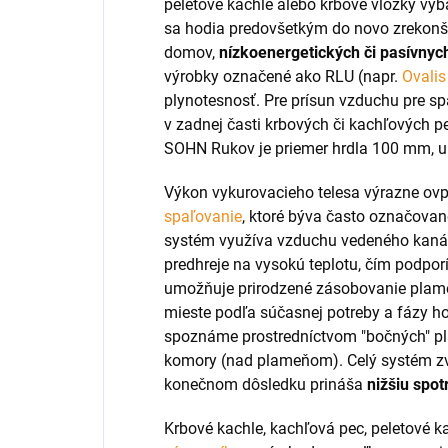
peletové kachle alebo krbové vložky v
sa hodia predovšetkým do novo zrekon
domov,
nízkoenergetických či pasívnyc
výrobky označené ako RLU (napr.
Ovali
plynotesnosť. Pre prísun vzduchu pre sp
v zadnej časti krbových či kachľových p
SOHN Rukov je priemer hrdla 100 mm, u
Výkon vykurovacieho telesa výrazne ovp
spaľovanie
, ktoré býva často označované
systém využíva vzduchu vedeného kanál
predhreje na vysokú teplotu, čím podporí
umožňuje prirodzené zásobovanie pla
mieste podľa súčasnej potreby a fázy ho
spoznáme prostredníctvom "bočných" pl
komory (nad plameňom). Celý systém zvy
konečnom dôsledku prináša
nižšiu spot
Krbové kachle, kachľová pec, peletové k