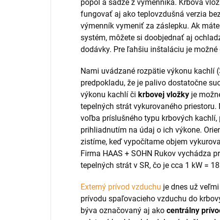
popol a sadze z výmenníka. Krbová vlo
fungovať aj ako teplovzdušná verzia be
výmenník vymeniť za záslepku. Ak mát
systém, môžete si doobjednať aj ochladz
dodávky. Pre ľahšiu inštaláciu je možn
Nami uvádzané rozpätie výkonu kachlí (
predpokladu, že je palivo dostatočne su
výkonu kachlí či
krbovej vložky
je možné
tepelných strát vykurovaného priestoru.
voľba príslušného typu krbových kachlí, 
prihliadnutím na údaj o ich výkone. Ori
zistíme, keď vypočítame objem vykurovan
Firma HAAS + SOHN Rukov vychádza pri
tepelných strát v SR, čo je cca 1 kW = 1
Externý prívod vzduchu
je dnes už veľm
prívodu spaľovacieho vzduchu do krbový
býva označovaný aj ako
centrálny prív