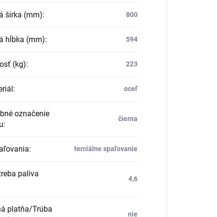
á šírka (mm)
:
800
á hĺbka (mm)
:
594
sť (kg)
:
223
riál
:
oceľ
bné označenie
čierna
u
:
aľovania
:
terciálne spaľovanie
reba paliva
4,6
á platňa/Trúba
nie