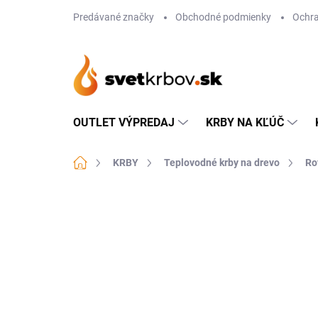
Prejsť
Predávané značky
Obchodné podmienky
Ochra
na
obsah
OUTLET VÝPREDAJ
KRBY NA KĽÚČ
Domov
KRBY
Teplovodné krby na drevo
Ro
Neohodnotené
Podrobnosti hodn