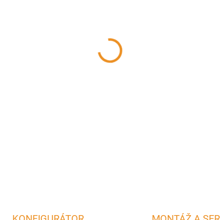
?
OCHLADZOVACIA SLUČKA
?
PODSTAVEC POD VLOŽKU
−
+
Set s teplovodným výmenník
dvierkami a bez podstavca.
DETAILNÉ INFORMÁCIE
OPÝTAŤ SA
STRÁŽIŤ
KONFIGURÁTOR
MONTÁŽ A SER