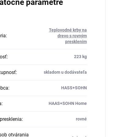
atočné parametre
Teplovodné krby na
ria
:
drevo s rovným
presklením
osť
:
223 kg
upnosť
:
skladom u dodávateľa
obca
:
HASS+SOHN
a
:
HAAS+SOHN Home
presklenia
:
rovné
ob otvárania