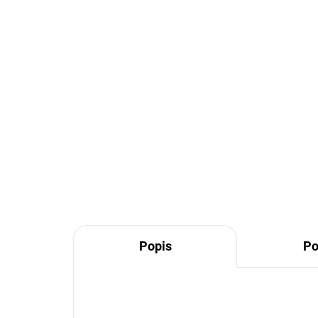
160/250, oceľ čierna
160
17,92 €
23
14,57 € bez DPH
19 
Do košíka
Čierna rúra z oceľového plechu
Čier
hrúbky 2mm s dĺžkou 250mm a
hrú
priemerom ∅160mm na
pri
napojenie krbu a kachlí
napo
Popis
Po