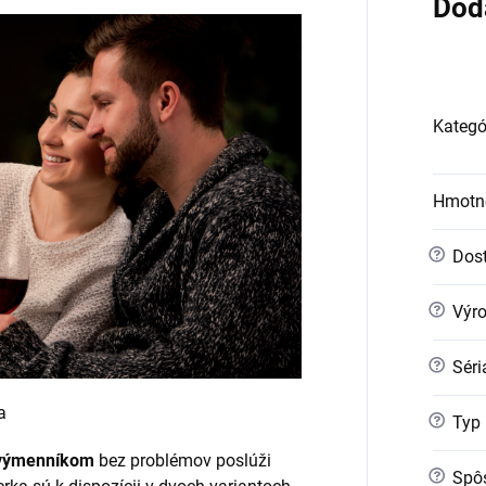
Dod
Kategó
Hmotn
?
Dost
?
Výr
?
Séri
a
?
Typ 
 výmenníkom
bez problémov poslúži
?
Spôs