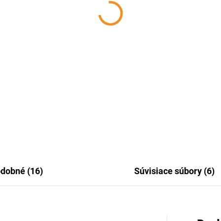
/500, oceľ čierna
160/1000, oceľ čierna
,37 €
39,73 €
€ bez DPH
32,30 € bez DPH
Do košíka
Do košíka
na rúra z oceľového plechu
Čierna rúra z oceľového plech
bky 2mm s dĺžkou 500mm a
hrúbky 2mm s dĺžkou 1000m
emerom ∅160mm na
priemerom ∅160mm na
jenie krbu a kachlí
napojenie krbu a kachlí
dobné (16)
Súvisiace súbory (6)