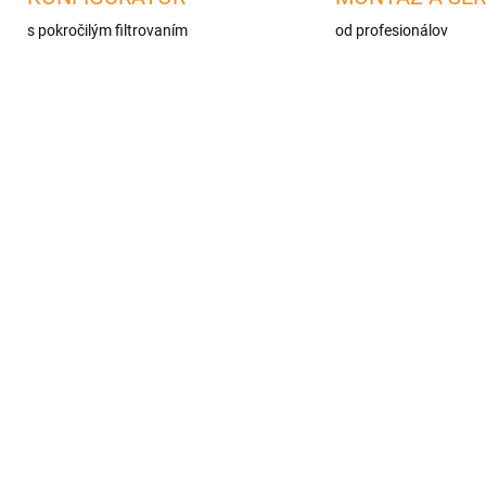
s pokročilým filtrovaním
od profesionálov
RP160/500-CZ2
RP160/1000
SKLADOM
SKL
movod rúra rovná
Dymovod rúra rovná