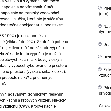
žka Vesuvio II s výmenníkom môže
z napojenia na výmenník. Stačí
?
Prie
e napojenie na mestský vodovodný
(mm)
:
ovaciu slučku, ktorá nie je súčasťou
é dodatočne doobjednať aj podstavec.
?
Napo
dymov
33-100%) je dosiahnuté za
ché (vlhkosť do 20%). Skutočnú potrebu
?
Druh
 objektívne určiť na základe výpočtu
 Na základe tohto výpočtu je možná
?
Dĺžk
peletových kachlí či krbovej vložky s
entačný výpočet vykurovaného priestoru
?
Exte
ého priestoru (výška x šírka x dĺžka).
vzduch
 prepočte na kW z priemerných
8 m3.
?
Prie
prívod
i vyhľadávaným technickým riešením
ch kachlí a krbových vložiek. Niekedy
Celkov
od vzduchu (CPV)
. Krbové kachle,