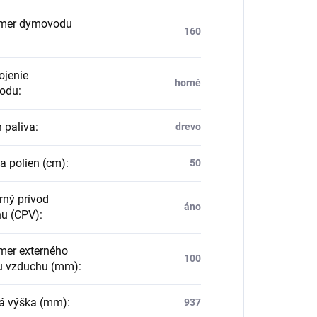
mer dymovodu
160
jenie
horné
odu
:
 paliva
:
drevo
a polien (cm)
:
50
rný prívod
áno
u (CPV)
:
mer externého
100
u vzduchu (mm)
:
á výška (mm)
:
937