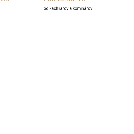
od kachliarov a kominárov
-CZ2
SZKK160-CZ2
ADOM
MOMENTÁLNE NEDOSTUPNÉ
Dymovod klapka s dlhým