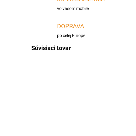
vo vašom mobile
DOPRAVA
po celej Európe
Súvisiaci tovar
RP160/250-CZ2
SKLADOM
Dymovod rúra rovná
Dy