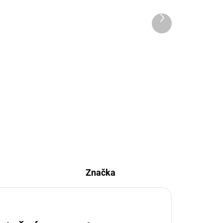
tiahlom 160, oceľ čierna
30,25 €
Ďalší
produkt
24,59 € bez DPH
Do košíka
u
Čierna dymovodová klapka s
m a
dlhým tiahlom s dĺžkou 250mm
a s priemerom ∅160mm z
oceľového plechu hrúbky 2mm na
napojenie krbu a kachlí
Značka