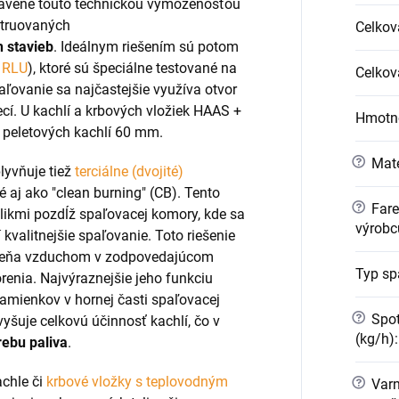
ybavené touto technickou vymoženosťou
štruovaných
Celkov
h stavieb
. Ideálnym riešením sú potom
s RLU
), ktoré sú špeciálne testované na
Celkov
aľovanie sa najčastejšie využíva otvor
ecí. U kachlí a krbových vložiek HAAS +
Hmotno
 peletových kachlí 60 mm.
?
Mate
lyvňuje tiež
terciálne (dvojité)
 aj ako "clean burning" (CB). Tento
?
Fare
ikmi pozdĺž spaľovacej komory, kde sa
výrobc
 kvalitnejšie spaľovanie. Toto riešenie
meňa vzduchom v zodpovedajúcom
Typ sp
renia. Najvýraznejšie jeho funkciu
amienkov v hornej časti spaľovacej
?
Spot
šuje celkovú účinnosť kachlí, čo v
(kg/h)
:
rebu paliva
.
achle či
krbové vložky s teplovodným
?
Varn