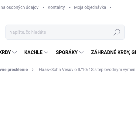
na osobných údajov
Kontakty
Moja objednávka
Hľadať
KRBY
KACHLE
SPORÁKY
ZÁHRADNÉ KRBY, GR
vné presklenie
Haas+Sohn Vesuvio II/10/1S s teplovodným výme
otenia
ZNAČKA:
HAAS+SOHN
2 828,20 €
2 5
ZADARMO
2 056,01 €
bez DPH
Jednotková
SKLADOM U DODÁVATEĽA
cena: