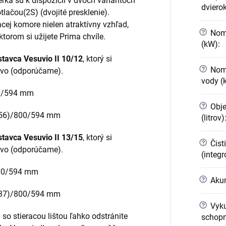
erka sú k dispozícii v dvoch variantoch
dviero
tlačou(2S) (dvojité presklenie).
cej komore nielen atraktívny vzhľad,
?
Nomi
ktorom si užijete Prima chvíle.
(kW)
:
tavca Vesuvio II 10/12
, ktorý si
?
Nomi
stvo (odporúčame).
vody (
00/594 mm
?
Obje
256)/800/594 mm
(litrov)
tavca Vesuvio II 13/15
, ktorý si
?
Čist
stvo (odporúčame).
(integ
800/594 mm
?
Akum
337)/800/594 mm
?
Vyku
o stieracou lištou ľahko odstránite
schopn