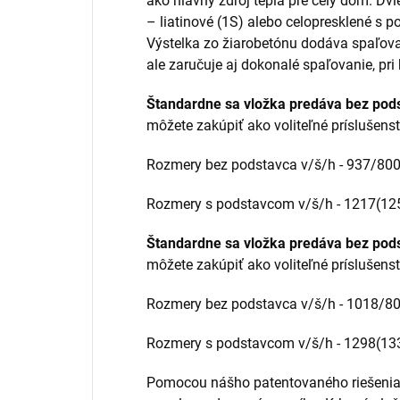
ako hlavný zdroj tepla pre celý dom. Dvi
– liatinové (1S) alebo celopresklené s po
Výstelka zo žiarobetónu dodáva spaľova
ale zaručuje aj dokonalé spaľovanie, pri 
Štandardne sa vložka predáva bez pods
môžete zakúpiť ako voliteľné príslušen
Rozmery bez podstavca v/š/h - 937/8
Rozmery s podstavcom v/š/h - 1217(1
Štandardne sa vložka predáva bez pods
môžete zakúpiť ako voliteľné príslušen
Rozmery bez podstavca v/š/h - 1018/
Rozmery s podstavcom v/š/h - 1298(1
Pomocou nášho patentovaného riešenia s